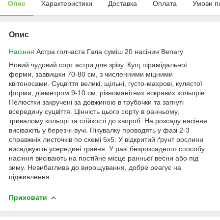
Опис
Характеристики
Доставка
Оплата
Умови п
Опис
Насіння
Астра голчаста Гала суміш 20 насінин Benary
Новий чудовий сорт астри для зрізу. Кущ пірамідальної
форми, заввишки 70-80 см, з численними міцними
квітоносами. Суцвіття великі, щільні, густо-махрові, кулястої
форми, діаметром 9-10 см, різноманітних яскравих кольорів.
Пелюстки закручені за довжиною в трубочки та загнуті
всередину суцвіття. Цінність цього сорту в ранньому,
тривалому кольорі та стійкості до хвороб. На розсаду насіння
висівають у березні-вучі. Пікувалку проводять у фазі 2-3
справжніх листочків по схемі 5x5. У відкритий ґрунт рослини
висаджують усередині травня. У разі безрозсадного способу
насіння висівають на постійне місце ранньої весни або під
зиму. Невибаглива до вирощування, добре реагує на
підживлення.
Приховати