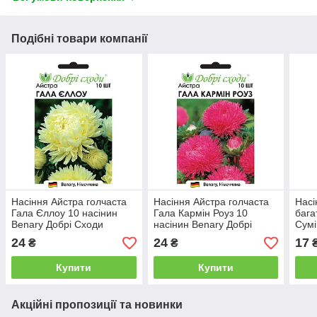
Подібні товари компанії
Насіння Айстра голчаста
Насіння Айстра голчаста
Насі
Гала Єллоу 10 насінин
Гала Кармін Роуз 10
бага
Benary Добрі Сходи
насінин Benary Добрі
Сумі
Сходи
See
24
24
17
₴
₴
Купити
Купити
Акційні пропозиції та новинки