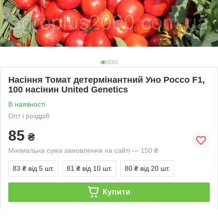
Насіння Томат детермінантний Уно Россо F1,
100 насінин United Genetics
В наявності
Опт і роздріб
85
₴
Мінімальна сума замовлення на сайті — 150 ₴
83 ₴
від 5 шт.
81 ₴
від 10 шт.
80 ₴
від 20 шт.
Купити