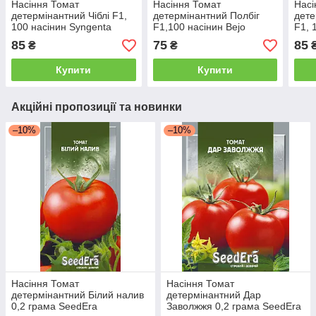
Насіння Томат
Насіння Томат
Насі
детермінантний Чіблі F1,
детермінантний Полбіг
дете
100 насінин Syngenta
F1,100 насінин Bejo
F1, 
Агропак
АгроПак
Gene
85
75
85
₴
₴
Купити
Купити
Акційні пропозиції та новинки
–10%
–10%
Насіння Томат
Насіння Томат
детермінантний Білий налив
детермінантний Дар
0,2 грама SeedEra
Заволжжя 0,2 грама SeedEra