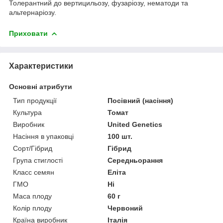
Толерантний до вертицильозу, фузаріозу, нематоди та
альтернаріозу.
Приховати
Характеристики
Основні атрибути
Тип продукції
Посівний (насіння)
Культура
Томат
Виробник
United Genetics
Насіння в упаковці
100 шт.
Сорт/Гібрид
Гібрид
Група стиглості
Середньорання
Класс семян
Еліта
ГМО
Ні
Маса плоду
60 г
Колір плоду
Червоний
Країна виробник
Італія