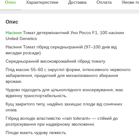
Опис
Характеристики
Доставка
Оплата
Умови п
Опис
Насіння
Томат детермінантний Уно Россо F1, 100 насінин
United Genetics
Насіння Томат гібрид середньоранній (97–100 днів від
висадки розсади)
Середньоранній високоврожайний гібрид томату.
Плід масою 55–60 г, округлої форми, інтенсивного червоного
забарвлення, придатний для механізованого збирання
врожаю.
Чудово підходить для цільноплідного консервування, має
відмінну транспортабельність.
Кущ закритого типу, надійно захищає плоди від сонячних
опіків.
Гібрид володіє властивістю «rain tolerant» — стійкий до
розтріскування при надмірному зволоженні.
Плоди мають чудову лежкість.