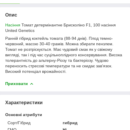
Опис
Насіння
Томат детермінантне Брисколіно F1, 100 насіння
United Genetics
Ранній гібрид коктейль томата (88-94 днів). Плод темно-
червоний, масою 30-40 грамів. Можна збирати пензлем.
Томат не розтріскується. Має чудовий смак як у свіжому
вигляді, так і під час суцільноплідного консервування. Висока
толерантність до альтерну-Ріозу та бактеріозу. Чудово
переносить стресові температури та не скидає зав'язок.
Високий потенціал врожайності.
Приховати
Характеристики
Основні атрибути
Сорт/Гібрид
гибрид
ГМО
Ні