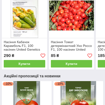
Насіння Кабачок
Насіння Томат
Насі
Карамболь F1, 100
детермінантний Уно Россо
дете
насінин United Genetics
F1, 100 насінин United
100 
Професійне Насіння
Genetics
Agro
290
85
185
₴
₴
Купити
Купити
Акційні пропозиції та новинки
–10%
–10%