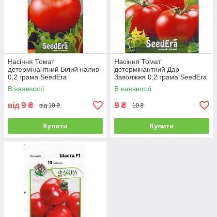
Насіння Томат
Насіння Томат
детермінантний Білий налив
детермінантний Дар
0,2 грама SeedEra
Заволжжя 0,2 грама SeedEra
В наявності
В наявності
9
9
від
₴
₴
від 10 ₴
10 ₴
Купити
Купити