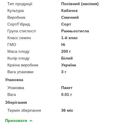
Тип продукції
Посівний (насіння)
Культура
Кабачок
Виробник
Смачний
Сорт/Гібрид
Сорт
Група стиглості
Ранньостигла
Класс семян
1-й клас
ГМО
Ні
Маса плоду
200 г
Колір плоду
Білий
Країна виробник
Україна
Вага упаковки
3 г
Упаковка
Упаковка
Пакет
Вага
0.01 г
Зберігання
Термін зберігання
36 міс
Приховати