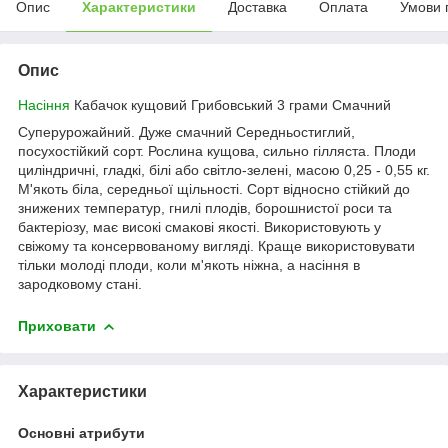
Опис
Характеристики
Доставка
Оплата
Умови 
Опис
Насіння
Кабачок кущовий Грибовський 3 грами Смачний
Суперурожайний. Дуже смачний Середньостиглий,
посухостійкий сорт. Рослина кущова, сильно гілляста. Плоди
циліндричні, гладкі, білі або світло-зелені, масою 0,25 - 0,55 кг.
М'якоть біла, середньої щільності. Сорт відносно стійкий до
знижених температур, гнилі плодів, борошнистої роси та
бактеріозу, має високі смакові якості. Використовують у
свіжому та консервованому вигляді. Краще використовувати
тільки молоді плоди, коли м'якоть ніжна, а насіння в
зародковому стані.
Приховати
Характеристики
Основні атрибути