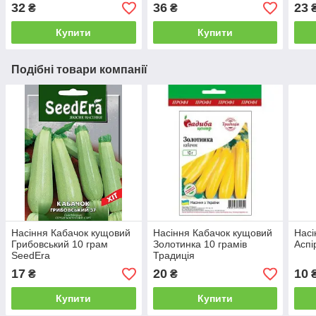
32
36
23
₴
₴
Купити
Купити
Подібні товари компанії
Насіння Кабачок кущовий
Насіння Кабачок кущовий
Насі
Грибовський 10 грам
Золотинка 10 грамів
Аспі
SeedEra
Традиція
17
20
10
₴
₴
Купити
Купити