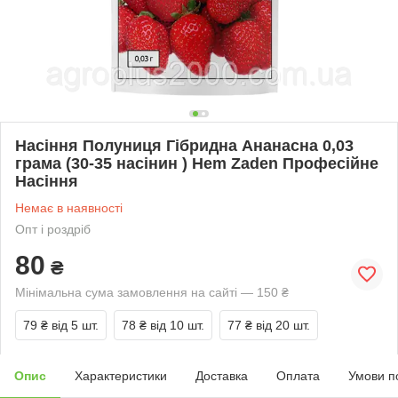
Насіння Полуниця Гібридна Ананасна 0,03
грама (30-35 насінин ) Hem Zaden Професійне
Насіння
Немає в наявності
Опт і роздріб
80
₴
Мінімальна сума замовлення на сайті — 150 ₴
79 ₴
від 5 шт.
78 ₴
від 10 шт.
77 ₴
від 20 шт.
Опис
Характеристики
Доставка
Оплата
Умови п