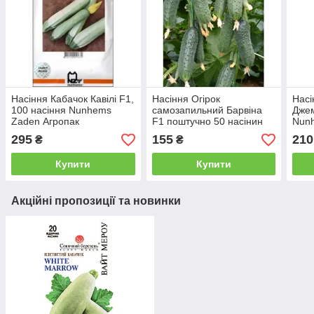
Насіння Кабачок Кавілі F1,
Насіння Огірок
Насі
100 насіння Nunhems
самозапильний Барвіна
Джем
Zaden Агропак
F1 поштучно 50 насінин
Nun
Nunhems
295
155
210
₴
₴
Купити
Купити
Акційні пропозиції та новинки