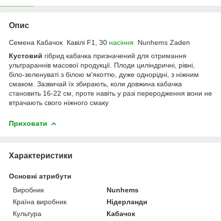
Опис
Семена Кабачок Кавілі F1, 30
насіння
Nunhems Zaden
Кустовий
гібрид кабачка призначений для отримання
ультрараннів масової продукції. Плоди циліндричні, рівні,
біло-зеленуваті з білою м'якоттю, дуже однорідні, з ніжним
смаком. Зазвичай їх збирають, коли довжина кабачка
становить 16-22 см, проте навіть у разі переродження вони не
втрачають свого ніжного смаку
Приховати
Характеристики
Основні атрибути
Виробник
Nunhems
Країна виробник
Нідерланди
Культура
Кабачок