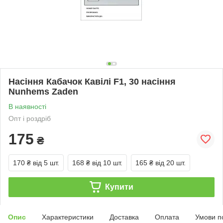
Насіння Кабачок Кавілі F1, 30 насіння
Nunhems Zaden
В наявності
Опт і роздріб
175
₴
170 ₴
від 5 шт.
168 ₴
від 10 шт.
165 ₴
від 20 шт.
Купити
Опис
Характеристики
Доставка
Оплата
Умови п