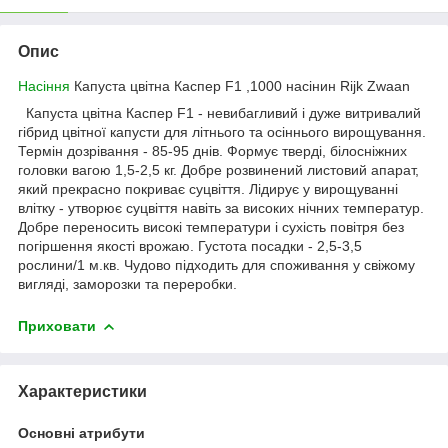
Опис
Насіння
Капуста цвітна Каспер F1 ,1000 насінин Rijk Zwaan
Капуста цвітна Каспер F1 - невибагливий і дуже витривалий
гібрид цвітної капусти для літнього та осіннього вирощування.
Термін дозрівання - 85-95 днів. Формує тверді, білосніжних
головки вагою 1,5-2,5 кг. Добре розвинений листовий апарат,
який прекрасно покриває суцвіття. Лідирує у вирощуванні
влітку - утворює суцвіття навіть за високих нічних температур.
Добре переносить високі температури і сухість повітря без
погіршення якості врожаю. Густота посадки - 2,5-3,5
рослини/1 м.кв. Чудово підходить для споживання у свіжому
вигляді, заморозки та переробки.
Приховати
Характеристики
Основні атрибути