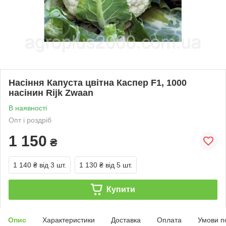
Насіння Капуста цвітна Каспер F1, 1000
насінин Rijk Zwaan
В наявності
Опт і роздріб
1 150
₴
1 140 ₴
від 3 шт.
1 130 ₴
від 5 шт.
Купити
Опис
Характеристики
Доставка
Оплата
Умови п