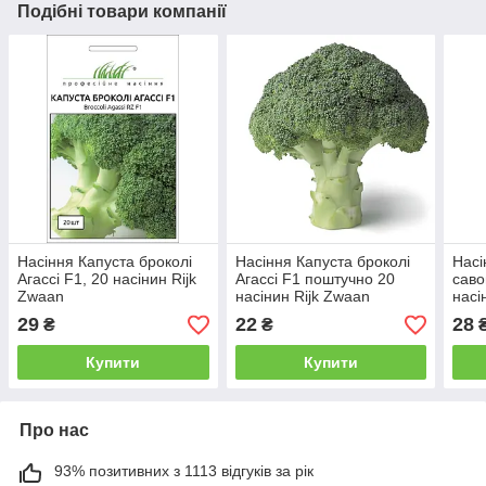
Подібні товари компанії
Насіння Капуста броколі
Насіння Капуста броколі
Насі
Агассі F1, 20 насінин Rijk
Агассі F1 поштучно 20
саво
Zwaan
насінин Rijk Zwaan
насі
Сад
29
22
28
₴
₴
Купити
Купити
Про нас
93% позитивних з 1113 відгуків за рік