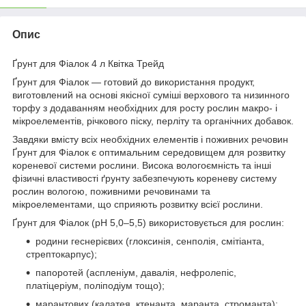
Опис
Ґрунт для Фіалок 4 л Квітка Трейд
Ґрунт для Фіалок — готовий до використання продукт,
виготовлений на основі якісної суміші верхового та низинного
торфу з додаванням необхідних для росту рослин макро- і
мікроелементів, річкового піску, перліту та органічних добавок.
Завдяки вмісту всіх необхідних елементів і поживних речовин
Ґрунт для Фіалок є оптимальним середовищем для розвитку
кореневої системи рослини. Висока вологоємність та інші
фізичні властивості ґрунту забезпечують кореневу систему
рослин вологою, поживними речовинами та
мікроелементами, що сприяють розвитку всієї рослини.
Ґрунт для Фіалок (рН 5,0–5,5) використовується для рослин:
родини геснерієвих (глоксинія, сенполія, смітіанта,
стрептокарпус);
папоротей (аспленіум, давалія, нефролепіс,
платіцеріум, поліподіум тощо);
марантових (калатея, ктенанта, маранта, строманта);