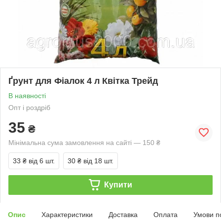
Ґрунт для Фіалок 4 л Квітка Трейд
В наявності
Опт і роздріб
35
₴
Мінімальна сума замовлення на сайті — 150 ₴
33 ₴
від 6 шт.
30 ₴
від 18 шт.
Купити
Опис
Характеристики
Доставка
Оплата
Умови п