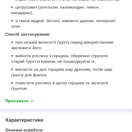
цитрусових (апельсин, каламандин, лимон,
мандарин);
а також ардизії, бегонії, кавового дерева, пеперомії,
пілеї.
Спосіб застосування:
при низькій вологості ґрунту перед використанням
зволожити його;
вийняти рослину з горщика, обережно струсити
старий ґрунт із коренів, не пошкоджуючи їх;
викласти на дно горщика шар дренажу, потім шар
ґрунту для фіалок;
помістити рослину в центр горщика та засипати
ґрунтом.
Приховати
Характеристики
Основні атрибути