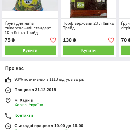
Ґрунт для квітів
Торф верховий 20 л Квітка
Ґрун
Універсальний стандарт
Трейд
літр
10 л Квітка Трейд
75
130
70
₴
₴
Купити
Купити
Про нас
93% позитивних з 1113 відгуків за рік
Працює з 31.12.2015
м. Харків
Харків, Україна
Контакти
Сьогодні працює з 10:00 до 18:00