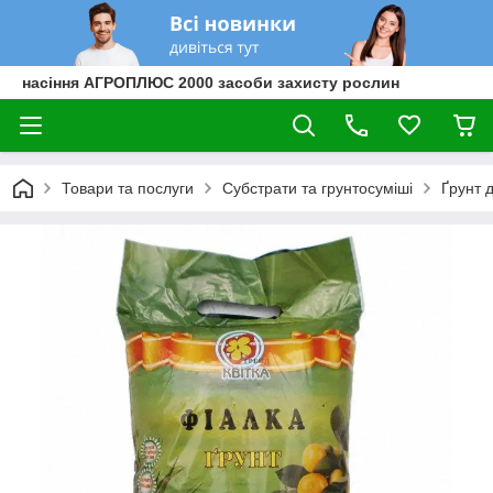
насіння АГРОПЛЮС 2000 засоби захисту рослин
Товари та послуги
Cубстрати та грунтосуміші
Ґрунт 