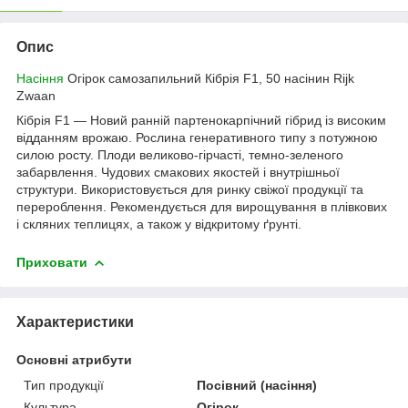
Опис
Насіння
Огірок самозапильний Кібрія F1, 50 насінин Rijk
Zwaan
Кібрія F1 — Новий ранній партенокарпічний гібрид із високим
відданням врожаю. Рослина генеративного типу з потужною
силою росту. Плоди великово-гірчасті, темно-зеленого
забарвлення. Чудових смакових якостей і внутрішньої
структури. Використовується для ринку свіжої продукції та
перероблення. Рекомендується для вирощування в плівкових
і скляних теплицях, а також у відкритому ґрунті.
Приховати
Характеристики
Основні атрибути
Тип продукції
Посівний (насіння)
Культура
Огірок