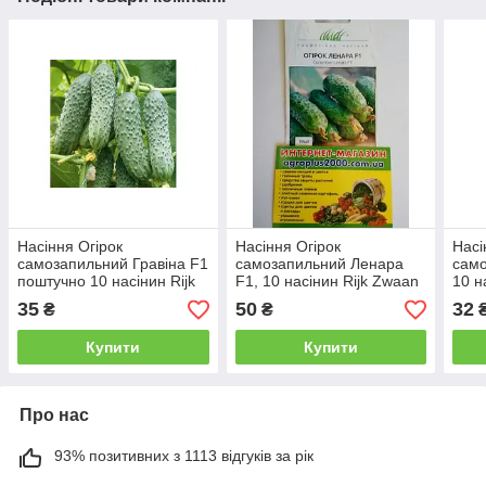
Насіння Огірок
Насіння Огірок
Насі
самозапильний Гравіна F1
самозапильний Ленара
само
поштучно 10 насінин Rijk
F1, 10 насінин Rijk Zwaan
10 н
Zwaan
35
50
32
₴
₴
Купити
Купити
Про нас
93% позитивних з 1113 відгуків за рік