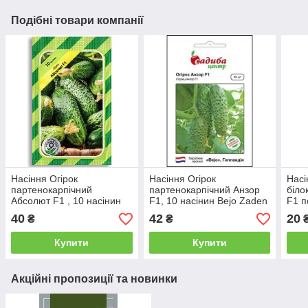
Подібні товари компанії
Насіння Огірок
Насіння Огірок
Насі
партенокарпічний
партенокарпічний Анзор
біло
Абсолют F1 , 10 насінин
F1, 10 насінин Bejo Zaden
F1 п
Bejo Zaden Агропак
Bejo
40
42
20
₴
₴
Купити
Купити
Акційні пропозиції та новинки