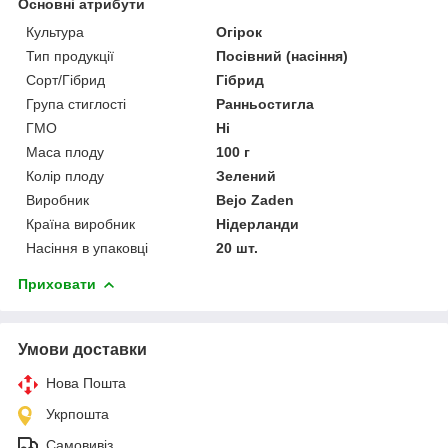
Основні атрибути
Культура
Огірок
Тип продукції
Посівний (насіння)
Сорт/Гібрид
Гібрид
Група стиглості
Ранньостигла
ГМО
Ні
Маса плоду
100 г
Колір плоду
Зелений
Виробник
Bejo Zaden
Країна виробник
Нідерланди
Насіння в упаковці
20 шт.
Приховати
Умови доставки
Нова Пошта
Укрпошта
Самовивіз