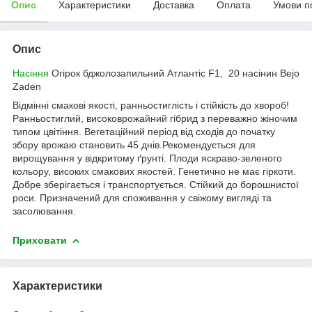
Опис
Характеристики
Доставка
Оплата
Умови п
Опис
Насіння
Огірок бджолозапильний Атлантіс F1, 20 насінин Bejo
Zaden
Відмінні смакові якості, ранньостиглість і стійкість до хвороб!
Ранньостиглий, високоврожайний гібрид з переважно жіночим
типом цвітіння. Вегетаційний період від сходів до початку
збору врожаю становить 45 днів.Рекомендується для
вирощування у відкритому ґрунті. Плоди яскраво-зеленого
кольору, високих смакових якостей. Генетично не має гіркоти.
Добре зберігається і транспортується. Стійкий до борошнистої
роси. Призначений для споживання у свіжому вигляді та
засолювання.
Приховати
Характеристики