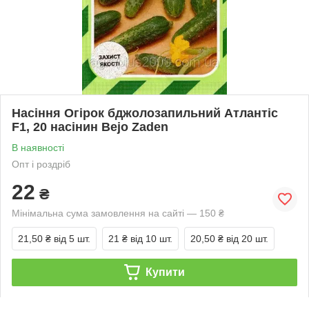
Насіння Огірок бджолозапильний Атлантіс
F1, 20 насінин Bejo Zaden
В наявності
Опт і роздріб
22
₴
Мінімальна сума замовлення на сайті — 150 ₴
21,50 ₴
від 5 шт.
21 ₴
від 10 шт.
20,50 ₴
від 20 шт.
Купити