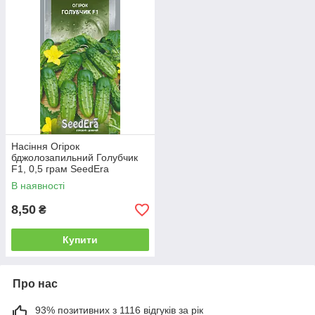
Насіння Огірок
бджолозапильний Голубчик
F1, 0,5 грам SeedEra
В наявності
8,50
₴
Купити
Про нас
93% позитивних з 1116 відгуків за рік