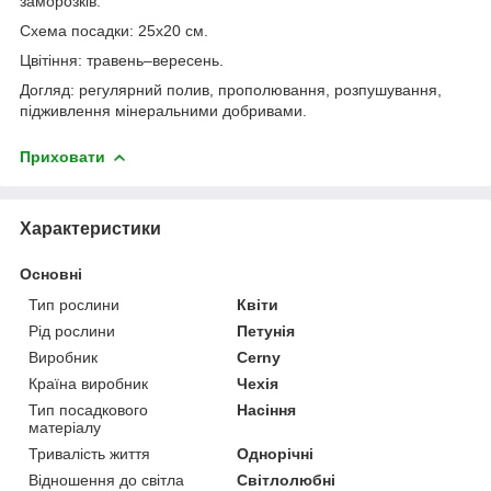
заморозків.
Схема посадки: 25х20 см.
Цвітіння: травень–вересень.
Догляд: регулярний полив, прополювання, розпушування,
підживлення мінеральними добривами.
Приховати
Характеристики
Основні
Тип рослини
Квіти
Рід рослини
Петунія
Виробник
Cerny
Країна виробник
Чехія
Тип посадкового
Насіння
матеріалу
Тривалість життя
Однорічні
Відношення до світла
Світлолюбні