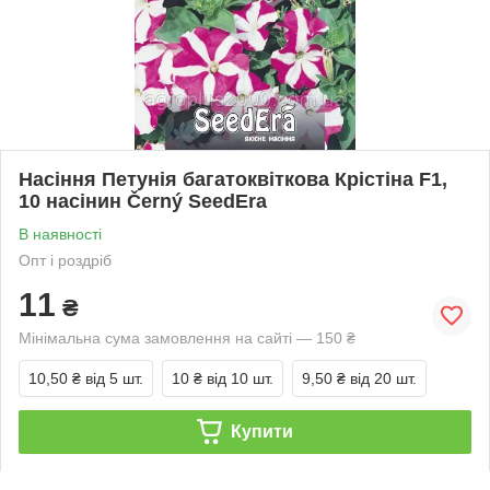
Насіння Петунія багатоквіткова Крістіна F1,
10 насінин Černý SeedEra
В наявності
Опт і роздріб
11
₴
Мінімальна сума замовлення на сайті — 150 ₴
10,50 ₴
від 5 шт.
10 ₴
від 10 шт.
9,50 ₴
від 20 шт.
Купити