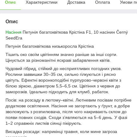
Опис
Характеристики
Доставка
Оплата
Умови п
Опис
Насіння
Петунія багатоквіткова Крістіна F1, 10 насінин Černý
SeedEra
Петунія багатоквіткова низькоросла Крістіна
Тішить око своїм цвітінням значно раніше за інші сорти.
Цінується за різноманітні яскраві забарвлення квітів.
Чудовий гібрид, стійкий до несприятливих погодних умов.
Рослини заввишки 30–35 см, сильно гілкуються і рясно
цвітуть. Ефектні воронкоподібні пурпурово-червоні квіти з
білою зіркою, діаметром 5,5–6,5 см. Цвітіння з червня до
заморозків. Ідеально підходить для клумб, рабаток.
Посів: на розсаду в лютому–квітні. Лютневим посівам потрібне
додаткове освітлення. Насіння не загортають у ґрунт, а добре
зволожують з розпилювача, після чого накривають склом до
появи повних сходів. Сходи з’являються на 5–6 день. У фазі
1–2 справжніх листків сіянці пікірують.
Висадка розсади: наприкінці травня, коли мине загроза