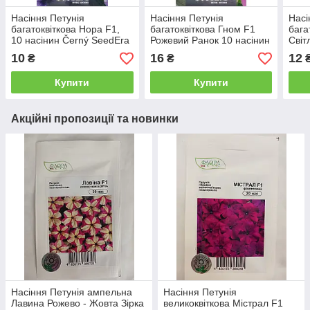
Насіння Петунія
Насіння Петунія
Насі
багатоквіткова Нора F1,
багатоквіткова Гном F1
бага
10 насінин Černý SeedEra
Рожевий Ранок 10 насінин
Світ
Сerny SeedEra
Cern
10
16
12
₴
₴
Купити
Купити
Акційні пропозиції та новинки
Насіння Петунія ампельна
Насіння Петунія
Лавина Рожево - Жовта Зірка
великоквіткова Містрал F1