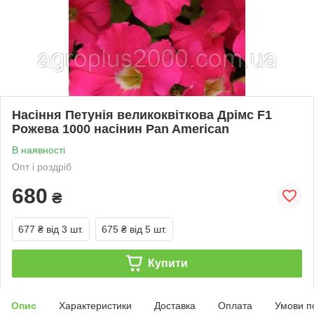
Насіння Петунія великоквіткова Дрімс F1
Рожева 1000 насінин Pan American
В наявності
Опт і роздріб
680
₴
677 ₴
від 3 шт.
675 ₴
від 5 шт.
Купити
Опис
Характеристики
Доставка
Оплата
Умови п