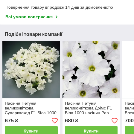
Повернення товару впродовж 14 днів за домовленістю
Всі умови повернення
Подібні товари компанії
Насіння Петунія
Насіння Петунія
Насі
великоквіткова
великоквіткова Дрімс F1
вели
Суперкаскад F1 Біла 1000
Біла 1000 насінин Pan
Блек
насінин Pan American
American
Pan 
675
680
700
₴
₴
Купити
Купити