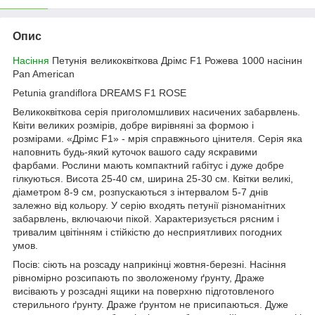
Опис
Насіння
Петунія великоквіткова Дрімс F1 Рожева 1000 насінин
Pan American
Petunia grandiflora DREAMS F1 ROSE
Великоквіткова серія приголомшливих насичених забарвлень.
Квіти великих розмірів, добре вирівняні за формою і
розмірами. «Дрімс F1» - мрія справжнього цінителя. Серія яка
наповнить будь-який куточок вашого саду яскравими
фарбами. Рослини мають компактний габітус і дуже добре
гілкуються. Висота 25-40 см, ширина 25-30 см. Квітки великі,
діаметром 8-9 см, розпускаються з інтервалом 5-7 днів
залежно від кольору. У серію входять петунії різноманітних
забарвлень, включаючи пікой. Характеризується рясним і
тривалим цвітінням і стійкістю до несприятливих погодних
умов.
Посів: сіють на розсаду наприкінці жовтня-березні. Насіння
рівномірно розсипають по зволоженому ґрунту, Драже
висівають у розсадні ящики на поверхню підготовленого
стерильного ґрунту. Драже ґрунтом не присипаються. Дуже