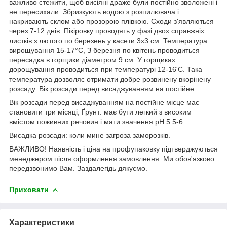
важливо стежити, щоб висіяні драже були постійно зволожені і
не пересихали. Збризкують водою з розпилювача і
накривають склом або прозорою плівкою. Сходи з'являються
через 7-12 днів. Пікіровку проводять у фазі двох справжніх
листків з лютого по березень у касети 3х3 см. Температура
вирощування 15-17°С, З березня по квітень проводиться
пересадка в горщики діаметром 9 см. У горщиках
дорощування проводиться при температурі 12-16'С. Така
температура дозволяє отримати добре розвинену вкорінену
розсаду. Вік розсади перед висаджуванням на постійне
Вік розсади перед висаджуванням на постійне місце має
становити три місяці, Ґрунт: має бути легкий з високим
вмістом поживних речовин і мати значення рН 5.5-6.
Висадка розсади: коли мине загроза заморозків.
ВАЖЛИВО! Наявність і ціна на профупаковку підтверджуються
менеджером після оформлення замовлення. Ми обов'язково
передзвонимо Вам. Заздалегідь дякуємо.
Приховати
Характеристики