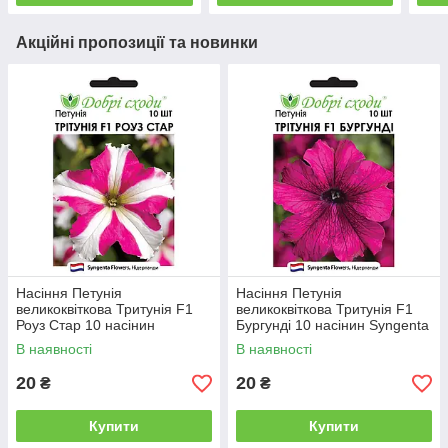
Акційні пропозиції та новинки
Насіння Петунія
Насіння Петунія
великоквіткова Тритунія F1
великоквіткова Тритунія F1
Роуз Стар 10 насінин
Бургунді 10 насінин Syngenta
Syngenta Добрі Сходи
Добрі Сходи
В наявності
В наявності
20
20
₴
₴
Купити
Купити