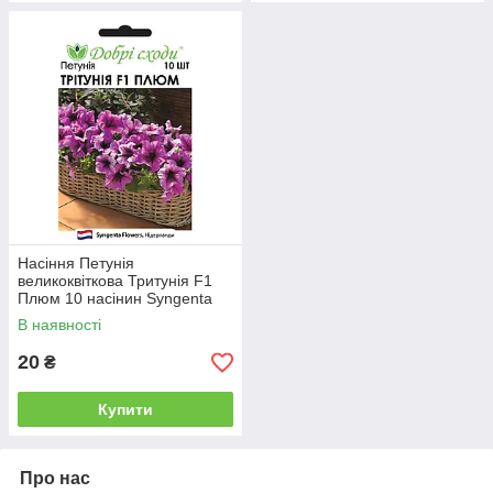
Насіння Петунія
великоквіткова Тритунія F1
Плюм 10 насінин Syngenta
Добрі Сходи
В наявності
20
₴
Купити
Про нас