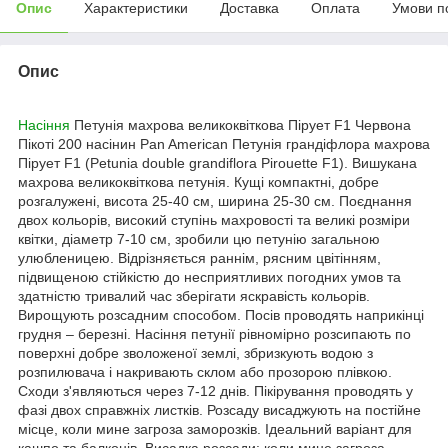
Опис
Характеристики
Доставка
Оплата
Умови п
Опис
Насіння
Петунія махрова великоквіткова Пірует F1 Червона
Пікоті 200 насінин Pan American Петунія грандіфлора махрова
Пірует F1 (Petunia double grandiflora Pirouette F1). Вишукана
махрова великоквіткова петунія. Кущі компактні, добре
розгалужені, висота 25-40 см, ширина 25-30 см. Поєднання
двох кольорів, високий ступінь махровості та великі розміри
квітки, діаметр 7-10 см, зробили цю петунію загальною
улюбленицею.
Відрізняється раннім, рясним цвітінням,
підвищеною стійкістю до несприятливих погодних умов та
здатністю тривалий час зберігати яскравість кольорів.
Вирощують розсадним способом. Посів проводять наприкінці
грудня – березні. Насіння петунії рівномірно розсипають по
поверхні добре зволоженої землі, збризкують водою з
розпилювача і накривають склом або прозорою плівкою.
Сходи з'являються через 7-12 днів. Пікірування проводять у
фазі двох справжніх листків. Розсаду висаджують на постійне
місце, коли мине загроза заморозків. Ідеальний варіант для
кашпо та балконів. Висадка розсади: коли мине загроза