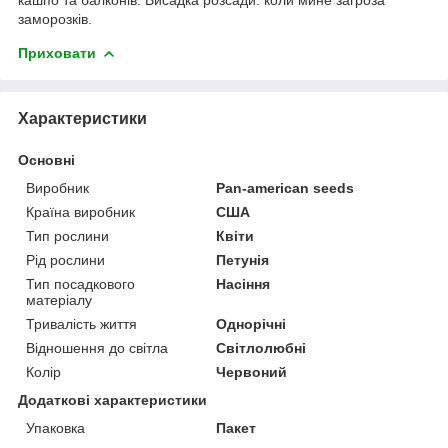
заморозків.
Приховати
Характеристики
Основні
Виробник
Pan-american seeds
Країна виробник
США
Тип рослини
Квіти
Рід рослини
Петунія
Тип посадкового
Насіння
матеріалу
Тривалість життя
Однорічні
Відношення до світла
Світлолюбні
Колір
Червоний
Додаткові характеристики
Упаковка
Пакет