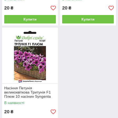
20
20
₴
₴
Купити
Купити
Насіння Петунія
великоквіткова Тритунія F1
Плюм 10 насінин Syngenta
Добрі Сходи
В наявності
20
₴