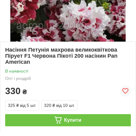
Насіння Петунія махрова великоквіткова
Пірует F1 Червона Пікоті 200 насінин Pan
American
В наявності
Опт і роздріб
330
₴
325 ₴
від 5 шт.
320 ₴
від 10 шт.
Купити