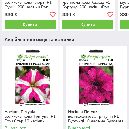
великоквіткова Глорія F1
крупноквіткова Каскад F1
муль
Суміш 200 насінин Pan
Бургунді 200 насінинPan
Бург
American
American
Amer
330
330
330
₴
₴
Купити
Купити
Акційні пропозиції та новинки
Насіння Петунія
Насіння Петунія
великоквіткова Тритунія F1
великоквіткова Тритунія F1
Роуз Стар 10 насінин
Бургунді 10 насінин Syngenta
Syngenta Добрі Сходи
Добрі Сходи
В наявності
В наявності