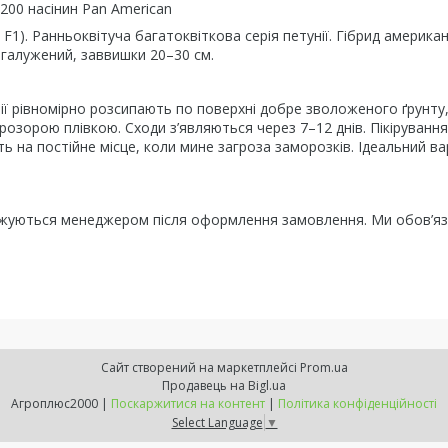
00 насінин Pan American
F1). Ранньоквітуча багатоквіткова серія петунії. Гібрид америка
згалужений, заввишки 20–30 см.
унії рівномірно розсипають по поверхні добре зволоженого ґрунту
озорою плівкою. Сходи з’являються через 7–12 днів. Пікірування
ь на постійне місце, коли мине загроза заморозків. Ідеальний ва
рджуються менеджером після оформлення замовлення. Ми обов’я
Сайт створений на маркетплейсі
Prom.ua
Продавець на Bigl.ua
Агроплюс2000 |
Поскаржитися на контент
|
Політика конфіденційності
Select Language
▼