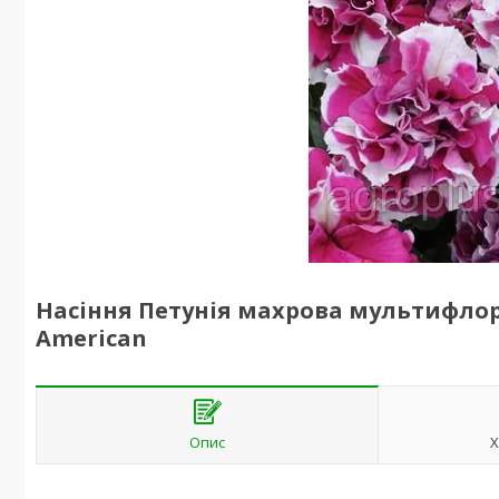
Насіння Петунія махрова мультифлора
American
Опис
Х