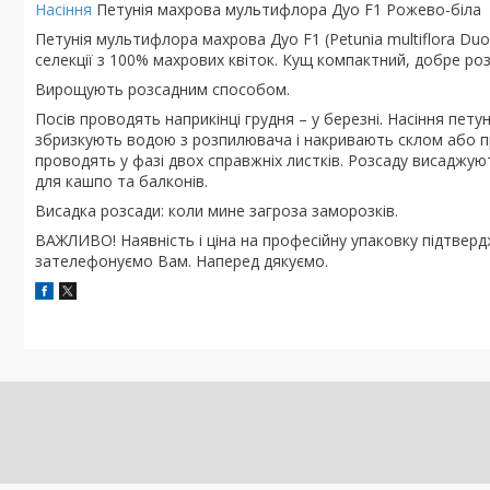
Насіння
Петунія махрова мультифлора Дуо F1 Рожево-біла 2
Петунія мультифлора махрова Дуо F1 (Petunia multiflora Duo 
селекції з 100% махрових квіток. Кущ компактний, добре ро
Вирощують розсадним способом.
Посів проводять наприкінці грудня – у березні. Насіння пет
збризкують водою з розпилювача і накривають склом або пр
проводять у фазі двох справжніх листків. Розсаду висаджуют
для кашпо та балконів.
Висадка розсади: коли мине загроза заморозків.
ВАЖЛИВО! Наявність і ціна на професійну упаковку підтве
зателефонуємо Вам. Наперед дякуємо.