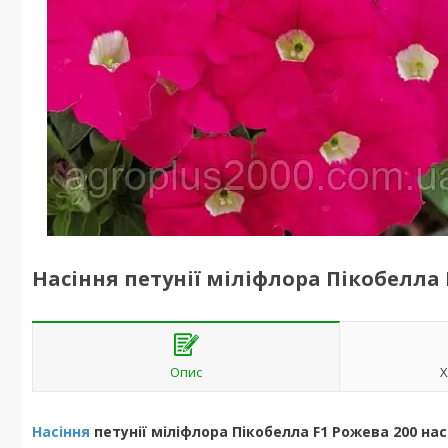
Насіння петунії міліфлора Пікобелла 
Опис
Х
Насіння
петунії міліфлора Пікобелла F1 Рожева 200 на