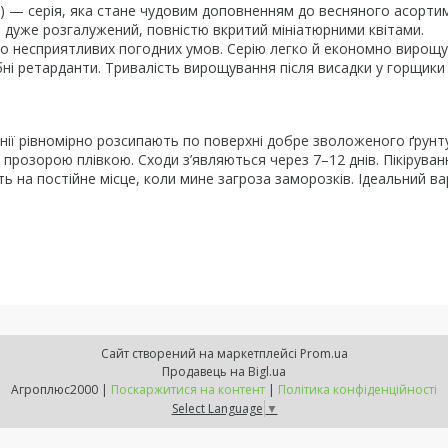
a F1) — серія, яка стане чудовим доповненням до весняного асорти
, дуже розгалужений, повністю вкритий мініатюрними квітами.
 до несприятливих погодних умов. Серію легко й економно вирощ
бні ретарданти. Тривалість вирощування після висадки у горщик
унії рівномірно розсипають по поверхні добре зволоженого ґрунт
розорою плівкою. Сходи з’являються через 7–12 днів. Пікіруван
ь на постійне місце, коли мине загроза заморозків. Ідеальний ва
Сайт створений на маркетплейсі
Prom.ua
Продавець на Bigl.ua
Агроплюс2000 |
Поскаржитися на контент
|
Політика конфіденційності
Select Language
▼