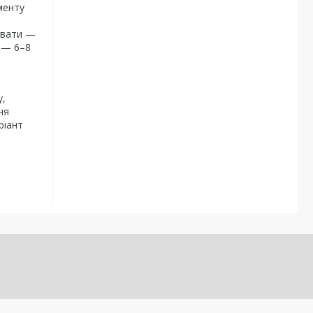
менту
увати —
и — 6–8
у,
ня
ріант