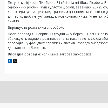
Петунія міліфлора Пікобелла F1 (Petunia milliflora Picobell
однорічних рослин. Кущ кулястої форми, заввишки 20–25 см
Характеризується рясним, тривалим цвітінням та стійкістю
для того, щоб петунії залишалися компактними, їм не потрі
тижнів.
Вирощують розсадним способом.
Посів проводять наприкінці грудня — у березні. Насіння пет
збризкують водою з розпилювача та накривають склом або п
проводять у фазі двох справжніх листків. Розсаду висаджуют
для кашпо та балконів.
Висадка розсади:
коли мине загроза заморозків.