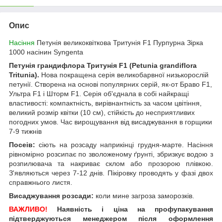
Опис
Насіння
Петунія великоквіткова Тритунія F1 Пурпурна Зірка
1000 насінин Syngenta
Петунія грандифлора Тритунія F1 (Petunia grandiflora
Tritunia).
Нова покращена серія великобарвної низькорослій
петунії. Створена на основі популярних серій, як-от Браво F1,
Ультра F1 і Шторм F1. Серія об'єднала в собі найкращі
властивості: компактність, вирівнантність за часом цвітіння,
великий розмір квітки (10 см), стійкість до несприятливих
погодних умов. Час вирощування від висаджування в горщики
7-9 тижнів
Посеів:
сіють на розсаду наприкінці грудня-марте. Насіння
рівномірно розсипає по зволоженому ґрунті, збризкує водою з
розпилювача та накриває склом або прозорою плівкою.
З'являються через 7-12 днів. Пікіровку проводять у фазі двох
справжнього листя.
Висаджування розсади:
коли мине загроза заморозків.
ВАЖЛИВО!
Наявність і ціна на профупакування
підтверджуються менеджером після оформлення