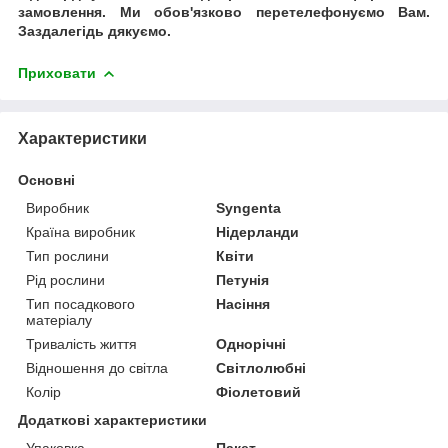
замовлення. Ми обов'язково перетелефонуємо Вам.
Заздалегідь дякуємо.
Приховати
Характеристики
Основні
Виробник
Syngenta
Країна виробник
Нідерланди
Тип рослини
Квіти
Рід рослини
Петунія
Тип посадкового
Насіння
матеріалу
Тривалість життя
Однорічні
Відношення до світла
Світлолюбні
Колір
Фіолетовий
Додаткові характеристики
Упаковка
Пакет