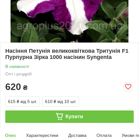
Насіння Петунія великоквіткова Тритунія F1
Пурпурна Зірка 1000 насінин Syngenta
В наявності
Опт і роздріб
620
₴
615 ₴
від 5 шт.
610 ₴
від 10 шт.
Купити
Опис
Характеристики
Доставка
Оплата
Умови п