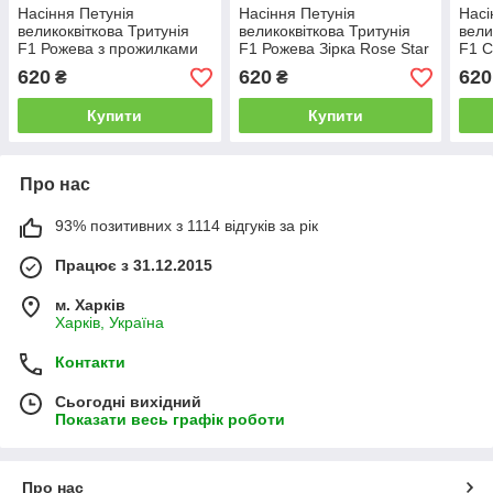
Насіння Петунія
Насіння Петунія
Насі
великоквіткова Тритунія
великоквіткова Тритунія
вели
F1 Рожева з прожилками
F1 Рожева Зірка Rose Star
F1 С
Pink Veined 1000 насінин
1000 насінин Syngenta
1000
620
620
620
₴
₴
Syngenta
Купити
Купити
Про нас
93% позитивних з 1114 відгуків за рік
Працює з 31.12.2015
м. Харків
Харків, Україна
Контакти
Сьогодні вихідний
Показати весь графік роботи
Про нас