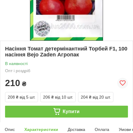
Насіння Томат детермінантний Торбей F1, 100
насіння Bejo Zaden Агропак
В наявності
Опт і роздріб
210
₴
208 ₴
від 5 шт.
206 ₴
від 10 шт.
204 ₴
від 20 шт.
Купити
Опис
Характеристики
Доставка
Оплата
Умови 