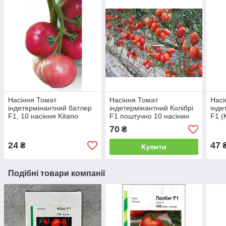
Насіння Томат
Насіння Томат
Насі
індетермінантний батлер
індетермінантний Колібрі
інде
F1, 10 насіння Kitano
F1 поштучно 10 насінин
F1 (
seeds
Clause
Kita
70
₴
24
47
₴
Купити
Подібні товари компанії