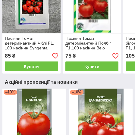
Насіння Томат
Насіння Томат
Насі
детермінантний Чіблі F1,
детермінантний Полбіг
біло
100 насінин Syngenta
F1,100 насінин Bejo
F1, 
Агропак
АгроПак
Zade
85
75
105
₴
₴
Купити
Купити
Акційні пропозиції та новинки
–10%
–10%