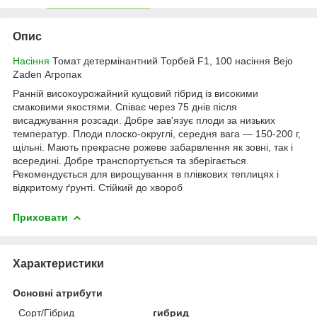
Опис
Насіння
Томат детермінантний Торбей F1, 100 насіння Bejo
Zaden Агропак
Ранній високоурожайний кущовий гібрид із високими
смаковими якостями. Співає через 75 днів після
висаджування розсади. Добре зав'язує плоди за низьких
температур. Плоди плоско-округлі, середня вага — 150-200 г,
щільні. Мають прекрасне рожеве забарвлення як зовні, так і
всередині. Добре транспортується та зберігається.
Рекомендується для вирощування в плівкових теплицях і
відкритому ґрунті. Стійкий до хвороб
Приховати
Характеристики
Основні атрибути
Сорт/Гібрид
гибрид