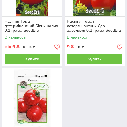
Насіння Томат
Насіння Томат
детермінантний Білий налив
детермінантний Дар
0,2 грама SeedEra
Заволжжя 0,2 грама SeedEra
В наявності
В наявності
9
9
від
₴
₴
від 10 ₴
10 ₴
Купити
Купити