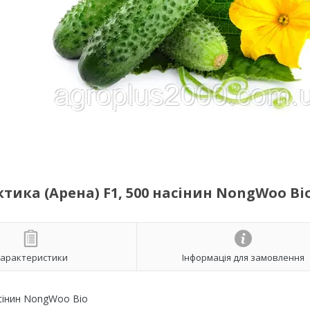
тика (Арена) F1, 500 насінин NongWoo Bi
арактеристики
Інформація для замовлення
асінин NongWoo Bio