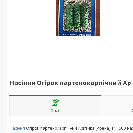
Насіння Огірок партенокарпічний Арк
Опис
Х
Насіння
Огірок партенокарпічний Арктика (Арена) F1, 500 н