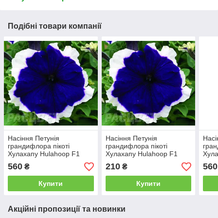
Подібні товари компанії
Насіння Петунія
Насіння Петунія
Насі
грандифлора пікоті
грандифлора пікоті
гран
Хулахапу Hulahoop F1
Хулахапу Hulahoop F1
Хула
Синє 1000 драже Sakata
Синє 1000 насіння Sakata
Сумі
560
210
560
₴
₴
Купити
Купити
Акційні пропозиції та новинки