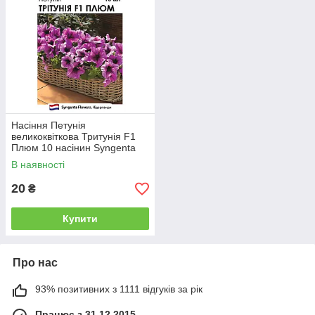
Насіння Петунія
великоквіткова Тритунія F1
Плюм 10 насінин Syngenta
Добрі Сходи
В наявності
20
₴
Купити
Про нас
93% позитивних з 1111 відгуків за рік
Працює з 31.12.2015