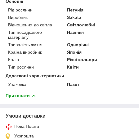
Основні
Рід рослини
Петунія
Виробник
Sakata
Відношення до світла
Світлолюбні
Тип посадкового
Насіння
матеріалу
Тривалість життя
Однорічні
Країна виробник
Японія
Колір
Різні кольори
Тип рослини
Квіти
Додаткові характеристики
Упаковка
Пакет
Приховати
Умови доставки
Нова Пошта
Укрпошта