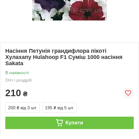
Насіння Петунія грандифлора пікоті
Хулахапу Hulahoop F1 Суміш 1000 насіння
Sakata
В наявності
Опт і роздріб
210
₴
200 ₴
від 3 шт.
195 ₴
від 5 шт.
Купити