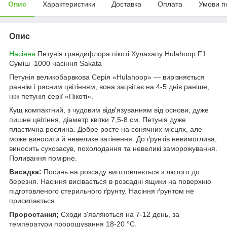
Опис
Характеристики
Доставка
Оплата
Умови п
Опис
Насіння
Петунія грандифлора пікоті Хулахапу Hulahoop F1
Суміш 1000 насіння Sakata
Петунія великобарвкова Серія «Hulahoop» — вирізняється
раннім і рясним цвітінням, вона зацвітає на 4-5 днів раніше,
ніж петунія серії «Пікоті».
Кущ компактний, з чудовим відв'язуванням від основи, дуже
пишне цвітіння, діаметр квітки 7,5-8 см. Петунія дуже
пластична рослина. Добре росте на сонячних місцях, але
може виносити й невелике затінення. До ґрунтів невимоглива,
виносить сухозасув, похолодання та невеликі заморожування.
Поливання помірне.
Висадка:
Посинь на розсаду виготовляється з лютого до
березня. Насіння висівається в розсадні ящики на поверхню
підготовленого стерильного ґрунту. Насіння ґрунтом не
присипається.
Проростання;
Сходи з'являються на 7-12 день, за
температури пророщування 18-20 °C.