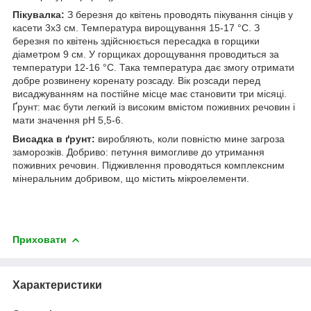
Пікувалка:
З березня до квітень проводять пікування сінців у
касети 3x3 см. Температура вирощування 15-17 °C. З
березня по квітень здійснюється пересадка в горщики
діаметром 9 см. У горщиках дорощування проводиться за
температури 12-16 °C. Така температура дає змогу отримати
добре розвинену коренату розсаду. Вік розсади перед
висаджуванням на постійне місце має становити три місяці.
Ґрунт: має бути легкий із високим вмістом поживних речовин і
мати значення pH 5,5-6.
Висадка в ґрунт:
виробляють, коли повністю мине загроза
заморозків. Добриво: петуння вимогливе до утримання
поживних речовин. Підживлення проводяться комплексним
мінеральним добривом, що містить мікроелементи.
Приховати
Характеристики