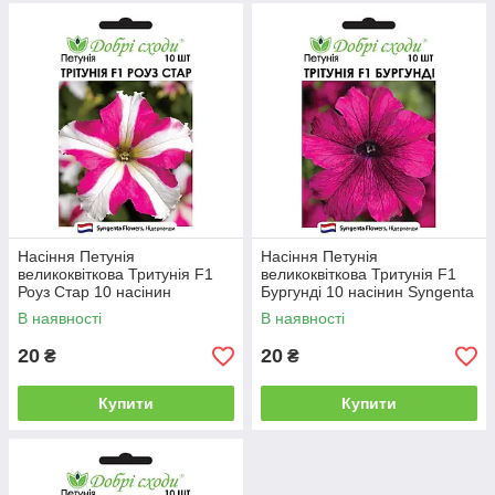
Насіння Петунія
Насіння Петунія
великоквіткова Тритунія F1
великоквіткова Тритунія F1
Роуз Стар 10 насінин
Бургунді 10 насінин Syngenta
Syngenta Добрі Сходи
Добрі Сходи
В наявності
В наявності
20
20
₴
₴
Купити
Купити