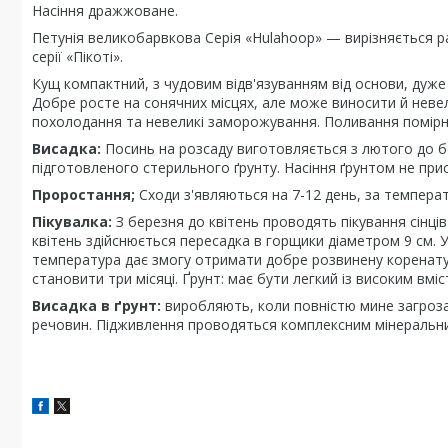
Насіння дражжоване.
Петунія великобарвкова Серія «Hulahoop» — вирізняється ранн
серії «Пікоті».
Кущ компактний, з чудовим відв'язуванням від основи, дуже 
Добре росте на сонячних місцях, але може виносити й невел
похолодання та невеликі заморожування. Поливання помірн
Висадка:
Посинь на розсаду виготовляється з лютого до бе
підготовленого стерильного ґрунту. Насіння ґрунтом не при
Проростання;
Сходи з'являються на 7-12 день, за темпера
Пікувалка:
З березня до квітень проводять пікування сінців
квітень здійснюється пересадка в горщики діаметром 9 см.
температура дає змогу отримати добре розвинену коренату 
становити три місяці. Ґрунт: має бути легкий із високим вмі
Висадка в ґрунт:
виробляють, коли повністю мине загроза
речовин. Підживлення проводяться комплексним мінеральн