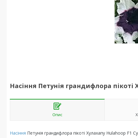
Насіння Петунія грандифлора пікоті 
Опис
Х
Насіння
Петунія грандифлора пікоті Хулахапу Hulahoop F1 С