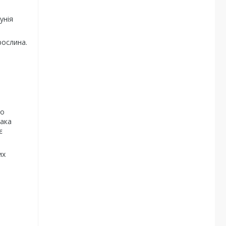
унія
рослина.
по
Така
є
их