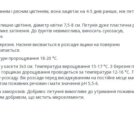
ім і рясним цвітінням, вона зацвітає на 4-5 днів раніше, ніж пет
пишне цвітіння, діаметр квітки 7,5-8 см. Петунія дуже пластична 
ике затінення. До ґрунтів невимоглива, виносить сухозасув,
е.
резня. Насіння висівається в розсадні ящики на поверхню
сипається.
тури пророщування 18-20 °C.
 у касети 3x3 см. Температура вирощування 15-17 °C. З березня 
 У горщиках дорощування проводиться за температури 12-16 °C. 
розсаду. Вік розсади перед висаджуванням на постійне місце ма
стом поживних речовин і мати значення pH 5,5-6.
 заморозків. Добриво: петуння вимогливе до утримання поживн
им добривом, що містить мікроелементи.