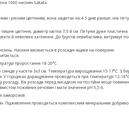
она 1000 насінин Sakata
ім і рясним цвітінням, вона зацвітає на 4-5 днів раніше, ніж петун
ишне цвітіння, діаметр квітки 7,5-8 см. Петунія дуже пластична
вати й невелике затінення. До ґрунтів невибаглива, витримує по
езень. Насіння висівається в розсадні ящики на поверхню
сипається.
ературі проростання 18-20°C.
я сіянців у касети 3x3 см. Температура вирощування 15-17°C. З б
м. У горщиках доращування проводиться при температурі 12-16°C
розсаду. Вік розсади перед висадкою на постійне місце повине
 вмістом поживних речовин і мати значення pH 5,5-6.
а заморозків.
вин. Підживлення проводяться комплексним мінеральним добрив