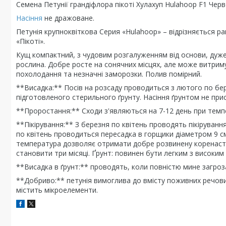
Семена Петунії грандіфлора пікоті Хулахуп Hulahoop F1 Черв
Насіння
не дражоване.
Петунія крупноквіткова Серия «Hulahoop» – відрізняється ранн
«Пікоті».
Кущ компактний, з чудовим розгалуженням від основи, дуже п
рослина. Добре росте на сонячних місцях, але може витриму
похолодання та незначні заморозки. Полив помірний.
**Висадка:** Посів на розсаду проводиться з лютого по бер
підготовленого стерильного ґрунту. Насіння ґрунтом не при
**Проростання:** Сходи з'являються на 7-12 день при темп
**Пікірування:** З березня по квітень проводять пікіруванн
по квітень проводиться пересадка в горщики діаметром 9 с
температура дозволяє отримати добре розвинену коренасту 
становити три місяці. Ґрунт: повинен бути легким з високим
**Висадка в ґрунт:** проводять, коли повністю мине загроз
**Добриво:** петунія вимоглива до вмісту поживних речо
містить мікроелементи.