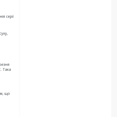
ія серії
суху,
ерезня
. Така
н
ом, що