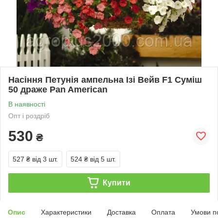
Насіння Петунія ампельна Ізі Вейв F1 Суміш
50 драже Pan American
В наявності
Опт і роздріб
530
₴
527 ₴
від 3 шт.
524 ₴
від 5 шт.
Купити
Опис
Характеристики
Доставка
Оплата
Умови п