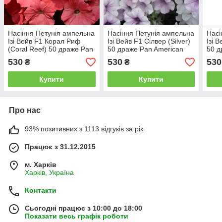
Насіння Петунія ампельна
Насіння Петунія ампельна
Насі
Ізі Вейв F1 Корал Риф
Ізі Вейв F1 Сілвер (Silver)
Ізі 
(Coral Reef) 50 драже Pan
50 драже Pan American
50 д
American
530
530
530
₴
₴
Купити
Купити
Про нас
93% позитивних з 1113 відгуків за рік
Працює з 31.12.2015
м. Харків
Харків, Україна
Контакти
Сьогодні працює з 10:00 до 18:00
Показати весь графік роботи