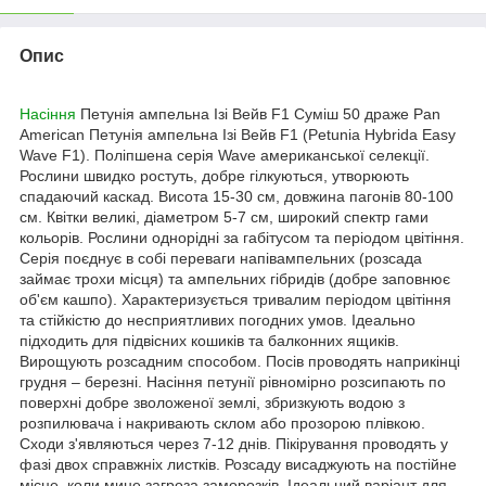
Опис
Насіння
Петунія ампельна Ізі Вейв F1 Суміш 50 драже Pan
American
Петунія ампельна Ізі Вейв F1 (Petunia Hybrida Easy
Wave F1). Поліпшена серія Wave американської селекції.
Рослини швидко ростуть, добре гілкуються, утворюють
спадаючий каскад. Висота 15-30 см, довжина пагонів 80-100
см. Квітки великі, діаметром 5-7 см, широкий спектр гами
кольорів. Рослини однорідні за габітусом та періодом цвітіння.
Серія поєднує в собі переваги напівампельних (розсада
займає трохи місця) та ампельних гібридів (добре заповнює
об'єм кашпо). Характеризується тривалим періодом цвітіння
та стійкістю до несприятливих погодних умов. Ідеально
підходить для підвісних кошиків та балконних ящиків.
Вирощують розсадним способом. Посів проводять наприкінці
грудня – березні. Насіння петунії рівномірно розсипають по
поверхні добре зволоженої землі, збризкують водою з
розпилювача і накривають склом або прозорою плівкою.
Сходи з'являються через 7-12 днів. Пікірування проводять у
фазі двох справжніх листків. Розсаду висаджують на постійне
місце, коли мине загроза заморозків. Ідеальний варіант для