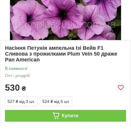
Насіння Петунія ампельна Ізі Вейв F1
Сливова з прожилками Plum Vein 50 драже
Pan American
В наявності
Опт і роздріб
530
₴
527 ₴
від 3 шт.
524 ₴
від 5 шт.
Купити