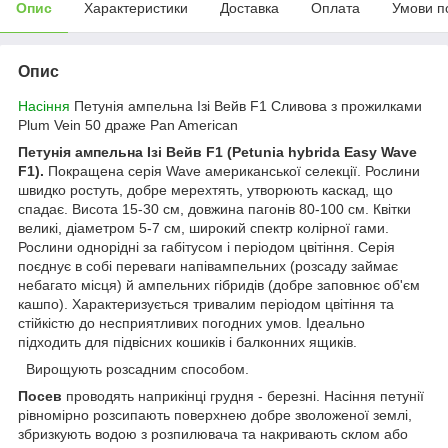
Опис
Характеристики
Доставка
Оплата
Умови п
Опис
Насіння
Петунія ампельна Ізі Вейв F1 Сливова з прожилками
Plum Vein 50 драже Pan American
Петунія ампельна Ізі Вейв F1 (
Petunia hybrida Easy Wave
F1).
Покращена серія Wave американської селекції. Рослини
швидко ростуть, добре мерехтять, утворюють каскад, що
спадає. Висота 15-30 см, довжина пагонів 80-100 см. Квітки
великі, діаметром 5-7 см, широкий спектр колірної гами.
Рослини однорідні за габітусом і періодом цвітіння. Серія
поєднує в собі переваги напівампельних (розсаду займає
небагато місця) й ампельних гібридів (добре заповнює об'єм
кашпо). Характеризується тривалим періодом цвітіння та
стійкістю до несприятливих погодних умов. Ідеально
підходить для підвісних кошиків і балконних ящиків.
Вирощують розсадним способом.
Посев
проводять наприкінці грудня - березні. Насіння петунії
рівномірно розсипають поверхнею добре зволоженої землі,
збризкують водою з розпилювача та накривають склом або