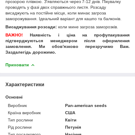
прозорою плівкою. З'являються через 7-12 днів. Пікувалку
проводять у фазі двох справжнього листя. Розсаду
висаджують на постійне місце, коли минає загроза
заморожування. Ідеальний варіант для кашпо та балконів.
Висаджування розсади:
коли мине загроза заморозків.
ВАЖНО!
Наявність і ціна на профупакування
підтверджуються менеджером після оформлення
замовлення. Ми обов'язково перезручимо Вам.
Заздалегідь дорожимо.
Приховати
Характеристики
Основні
Виробник
Pan-american seeds
Країна виробник
США
Тип рослини
Квіти
Рід рослини
Петунія
Тип посадкового
Насіння