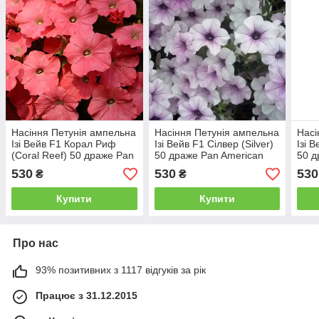
Насіння Петунія ампельна
Насіння Петунія ампельна
Насі
Ізі Вейв F1 Корал Риф
Ізі Вейв F1 Сілвер (Silver)
Ізі 
(Coral Reef) 50 драже Pan
50 драже Pan American
50 д
American
530
530
530
₴
₴
Купити
Купити
Про нас
93% позитивних з 1117 відгуків за рік
Працює з 31.12.2015