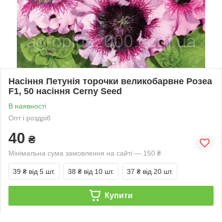
Насіння Петунія торочки великобарвне Розеа
F1, 50 насіння Cerny Seed
В наявності
Опт і роздріб
40
₴
Мінімальна сума замовлення на сайті — 150 ₴
39 ₴
від 5 шт.
38 ₴
від 10 шт.
37 ₴
від 20 шт.
Купити