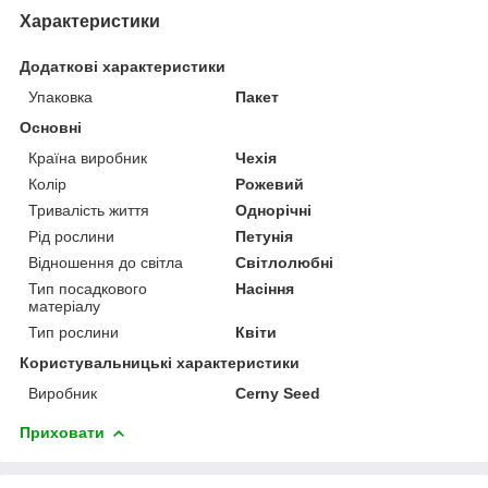
Характеристики
Додаткові характеристики
Упаковка
Пакет
Основні
Країна виробник
Чехія
Колір
Рожевий
Тривалість життя
Однорічні
Рід рослини
Петунія
Відношення до світла
Світлолюбні
Тип посадкового
Насіння
матеріалу
Тип рослини
Квіти
Користувальницькі характеристики
Виробник
Cerny Seed
Приховати