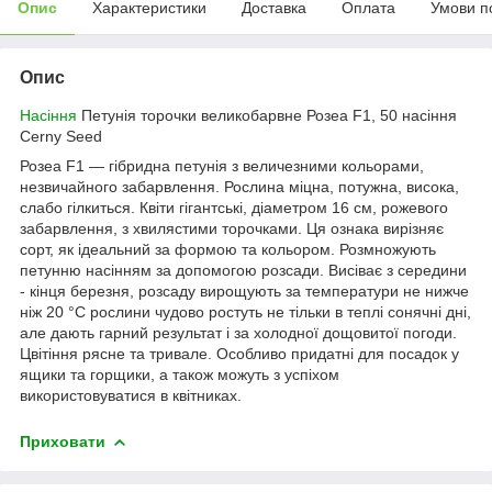
Опис
Характеристики
Доставка
Оплата
Умови п
Опис
Насіння
Петунія торочки великобарвне Розеа F1, 50 насіння
Cerny Seed
Розеа F1 — гібридна петунія з величезними кольорами,
незвичайного забарвлення. Рослина міцна, потужна, висока,
слабо гілкиться. Квіти гігантські, діаметром 16 см, рожевого
забарвлення, з хвилястими торочками. Ця ознака вирізняє
сорт, як ідеальний за формою та кольором. Розмножують
петунню насінням за допомогою розсади. Висіває з середини
- кінця березня, розсаду вирощують за температури не нижче
ніж 20 °C рослини чудово ростуть не тільки в теплі сонячні дні,
але дають гарний результат і за холодної дощовитої погоди.
Цвітіння рясне та тривале. Особливо придатні для посадок у
ящики та горщики, а також можуть з успіхом
використовуватися в квітниках.
Приховати