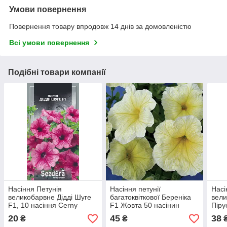
Умови повернення
Повернення товару впродовж 14 днів за домовленістю
Всі умови повернення
Подібні товари компанії
Насіння Петунія
Насіння петунії
Насі
великобарвне Дідді Шуге
багатоквіткової Береніка
вели
F1, 10 насіння Сerny
F1 Жовта 50 насінин
Піру
SeedEra
Cerny Seed
насі
20
45
38
₴
₴