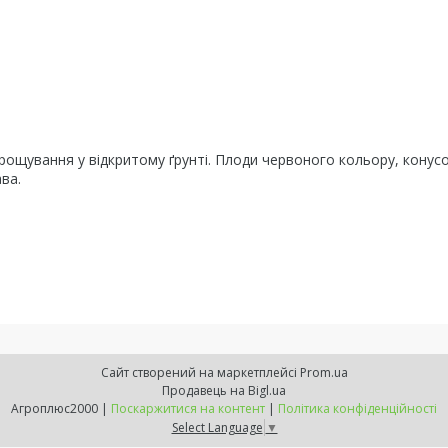
рощування у відкритому ґрунті. Плоди червоного кольору, конус
ва.
Сайт створений на маркетплейсі
Prom.ua
Продавець на Bigl.ua
Агроплюс2000 |
Поскаржитися на контент
|
Політика конфіденційності
Select Language
▼