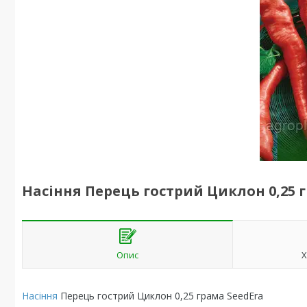
Насіння Перець гострий Циклон 0,25 
Опис
Х
Насіння
Перець гострий Циклон 0,25 грама SeedEra