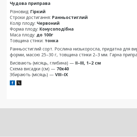
Чудова приправа
Різновид:
Гіркий
Строки достигання:
Ранньостиглий
Колір плоду:
Червоний
Форма плоду:
Конусоподібна
Маса плоду:
до 100г
Товщина стінки:
тонка
Ранньостиглий сорт. Рослина низькоросла, придатна для ви
форми, масою 25–30 г, товщина стінки 2–3 мм. Гарна припра
Висівають (місяць, глибина) —
II–III, 1–2 см
Схема висадки (см) —
70х40
Збирають (місяць) —
VIII–IX