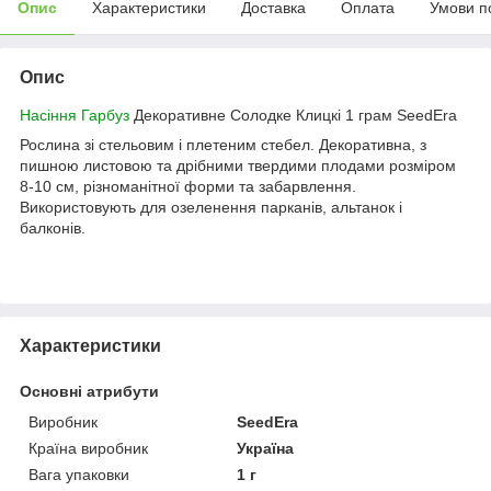
Опис
Характеристики
Доставка
Оплата
Умови п
Опис
Насіння Гарбуз
Декоративне Солодке Клицкі 1 грам SeedEra
Рослина зі стельовим і плетеним стебел. Декоративна, з
пишною листовою та дрібними твердими плодами розміром
8-10 см, різноманітної форми та забарвлення.
Використовують для озеленення парканів, альтанок і
балконів.
Характеристики
Основні атрибути
Виробник
SeedEra
Країна виробник
Україна
Вага упаковки
1 г