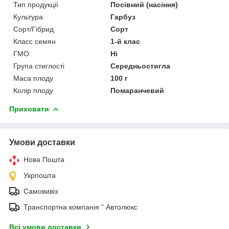
Тип продукції
Посівний (насіння)
Культура
Гарбуз
Сорт/Гібрид
Сорт
Класс семян
1-й клас
ГМО
Ні
Група стиглості
Середньостигла
Маса плоду
100 г
Колір плоду
Помаранчевий
Приховати
Умови доставки
Нова Пошта
Укрпошта
Самовивіз
Транспортна компанія " Автолюкс
Всі умови доставки