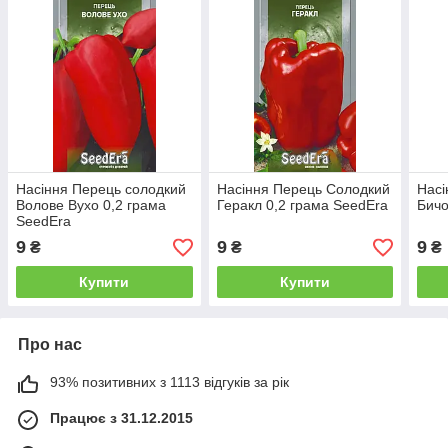
Насіння Перець солодкий
Насіння Перець Солодкий
Насі
Волове Вухо 0,2 грама
Геракл 0,2 грама SeedEra
Бичо
SeedEra
9
9
9
₴
₴
₴
Купити
Купити
Про нас
93% позитивних з 1113 відгуків за рік
Працює з 31.12.2015