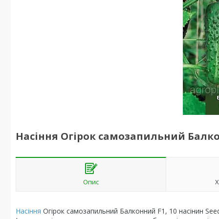
Насіння Огірок самозапильний Балкон
Опис
Х
Насіння
Огірок самозапильний Балконний F1, 10 насінин See