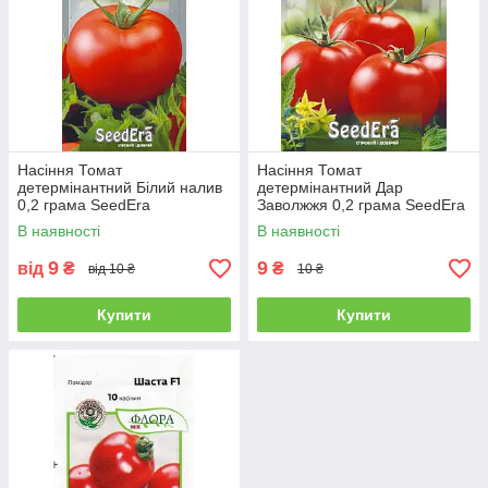
Насіння Томат
Насіння Томат
детермінантний Білий налив
детермінантний Дар
0,2 грама SeedEra
Заволжжя 0,2 грама SeedEra
В наявності
В наявності
9
9
від
₴
₴
від 10 ₴
10 ₴
Купити
Купити