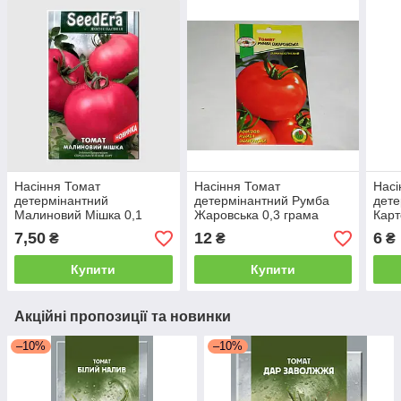
Насіння Томат
Насіння Томат
Насі
детермінантний
детермінантний Румба
дете
Малиновий Мішка 0,1
Жаровська 0,3 грама
Кар
грама SeedEra
PNOS
0,1 
7,50
12
6
₴
₴
₴
Купити
Купити
Акційні пропозиції та новинки
–10%
–10%