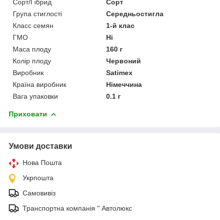
Сорт/Гібрид
Сорт
Група стиглості
Середньостигла
Класс семян
1-й клас
ГМО
Ні
Маса плоду
160 г
Колір плоду
Червоний
Виробник
Satimex
Країна виробник
Німеччина
Вага упаковки
0.1 г
Приховати
Умови доставки
Нова Пошта
Укрпошта
Самовивіз
Транспортна компанія " Автолюкс