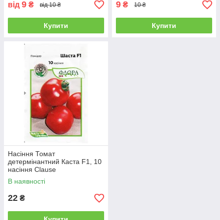
9
9
від
₴
₴
від 10 ₴
10 ₴
Купити
Купити
Насіння Томат
детермінантний Каста F1, 10
насіння Clause
В наявності
22
₴
Купити