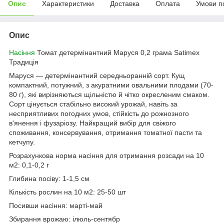
Опис
Характеристики
Доставка
Оплата
Умови п
Опис
Насіння
Томат детермінантний Маруся 0,2 грама Satimex
Традиція
Маруся — детермінантний середньоранній сорт. Кущ
компактний, потужний, з акуратними овальними плодами (70-
80 г), які вирізняються щільністю й чітко окресленим смаком.
Сорт цінується стабільно високий урожай, навіть за
несприятливих погодних умов, стійкість до рожнозного
в'янення і фузаріозу. Найкращий вибір для свіжого
споживання, консервування, отримання томатної пасти та
кетчупу.
Розрахункова норма насіння для отримання розсади на 10
м2: 0,1-0,2 г
Глибина посіву: 1-1,5 см
Кількість рослин на 10 м2: 25-50 шт
Посивши насіння: марті-май
Збирання врожаю: ілюль-сентябр