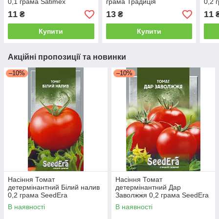
0,1 грама Satimex
грама Традиція
0,2 
Трад
11
13
11
₴
₴
Купити
Купити
Акційні пропозиції та новинки
–10%
–10%
Насіння Томат
Насіння Томат
детермінантний Білий налив
детермінантний Дар
0,2 грама SeedEra
Заволжжя 0,2 грама SeedEra
В наявності
В наявності