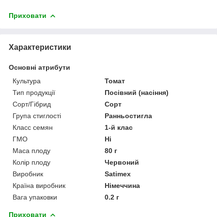
Приховати
Характеристики
Основні атрибути
Культура
Томат
Тип продукції
Посівний (насіння)
Сорт/Гібрид
Сорт
Група стиглості
Ранньостигла
Класс семян
1-й клас
ГМО
Ні
Маса плоду
80 г
Колір плоду
Червоний
Виробник
Satimex
Країна виробник
Німеччина
Вага упаковки
0.2 г
Приховати