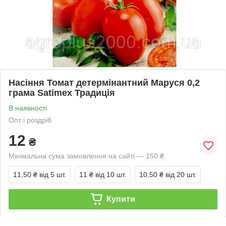
Насіння Томат детермінантний Маруся 0,2
грама Satimex Традиція
В наявності
Опт і роздріб
12
₴
Мінімальна сума замовлення на сайті — 150 ₴
11,50 ₴
від 5 шт.
11 ₴
від 10 шт.
10,50 ₴
від 20 шт.
Купити