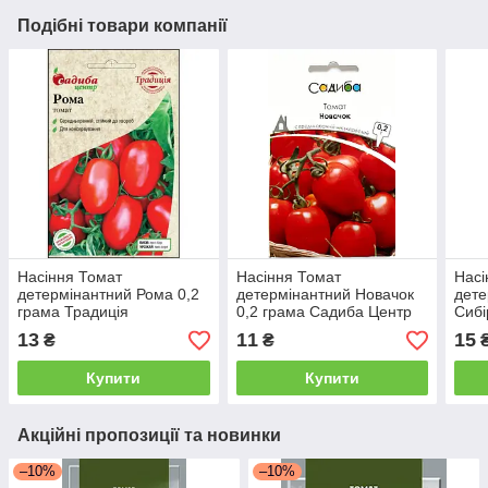
Подібні товари компанії
Насіння Томат
Насіння Томат
Насі
детермінантний Рома 0,2
детермінантний Новачок
дете
грама Традиція
0,2 грама Садиба Центр
Сибі
Традиція
Швид
13
11
15
₴
₴
Пош
Купити
Купити
Акційні пропозиції та новинки
–10%
–10%