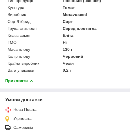
Тип продукції
Посівний (насіння)
Культура
Томат
Виробник
Moravoseed
Сорт/Гібрид
Сорт
Група стиглості
Середньостигла
Класс семян
Еліта
ГМО
Ні
Маса плоду
130 г
Колір плоду
Червоний
Країна виробник
Чехія
Вага упаковки
0.2 г
Приховати
Умови доставки
Нова Пошта
Укрпошта
Самовивіз