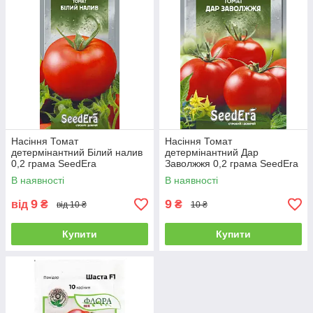
Насіння Томат
Насіння Томат
детермінантний Білий налив
детермінантний Дар
0,2 грама SeedEra
Заволжжя 0,2 грама SeedEra
В наявності
В наявності
9
9
від
₴
₴
від 10 ₴
10 ₴
Купити
Купити