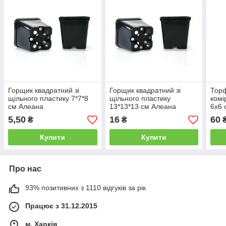
Горщик квадратний зі
Горщик квадратний зі
Торф
щільного пластику 7*7*8
щільного пластику
комі
см Алеана
13*13*13 см Алеана
6х6 с
5,50
16
60
₴
₴
Купити
Купити
Про нас
93% позитивних з 1110 відгуків за рік
Працює з 31.12.2015
м. Харків