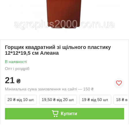
Горщик квадратний зі щільного пластику
12*12*19,5 см Алеана
В наявності
Опт і роздріб
21
₴
Мінімальна сума замовлення на сайті — 150 ₴
20 ₴
від 10 шт.
19,50 ₴
від 20 шт.
19 ₴
від 50 шт.
18 ₴
ві
Купити