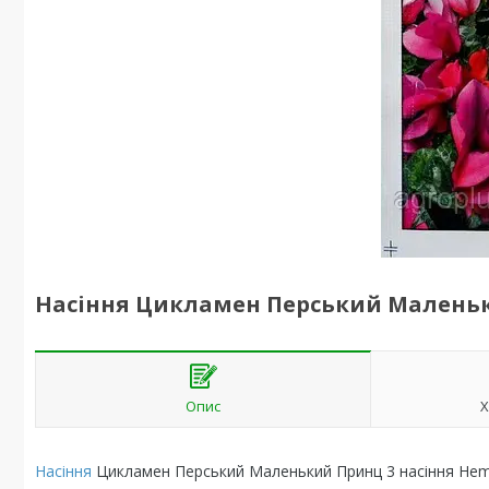
Насіння Цикламен Перський Маленьк
Опис
Х
Насіння
Цикламен Перський Маленький Принц 3 насіння He