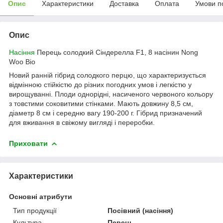
Опис
Характеристики
Доставка
Оплата
Умови п
Опис
Насіння
Перець солодкий Сіндерелла F1, 8 насінин Nong
Woo Bio
Новий ранній гібрид солодкого перцю, що характеризується
відмінною стійкістю до різних погодних умов і легкістю у
вирощуванні. Плоди однорідні, насиченого червоного кольору
з товстими соковитими стінками. Мають довжину 8,5 см,
діаметр 8 см і середню вагу 190-200 г. Гібрид призначений
для вживання в свіжому вигляді і переробки.
Приховати
Характеристики
Основні атрибути
Тип продукції
Посівний (насіння)
Культура
Перець