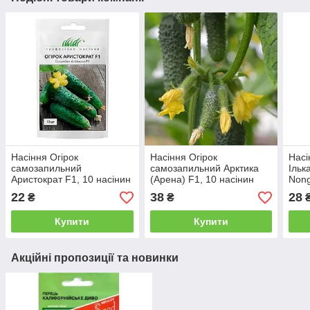
Насіння Огірок
Насіння Огірок
Насі
самозапильний
самозапильний Арктика
Ільк
Аристократ F1, 10 насінин
(Арена) F1, 10 насінин
Nong
NongWoo Bio
NongWoo Bio
насі
22
38
28
₴
₴
Купити
Купити
Акційні пропозиції та новинки