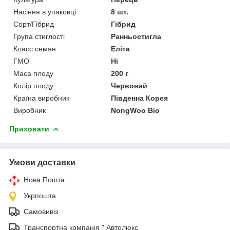
Насіння в упаковці
8 шт.
Сорт/Гібрид
Гібрид
Група стиглості
Ранньостигла
Класс семян
Еліта
ГМО
Ні
Маса плоду
200 г
Колір плоду
Червоний
Країна виробник
Південна Корея
Виробник
NongWoo Bio
Приховати
Умови доставки
Нова Пошта
Укрпошта
Самовивіз
Транспортна компанія " Автолюкс