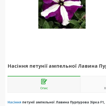
Насіння петунії ампельної Лавина Пур
Опис
Х
Насіння
петунії ампельної Лавина Пурпурова Зірка F1, 