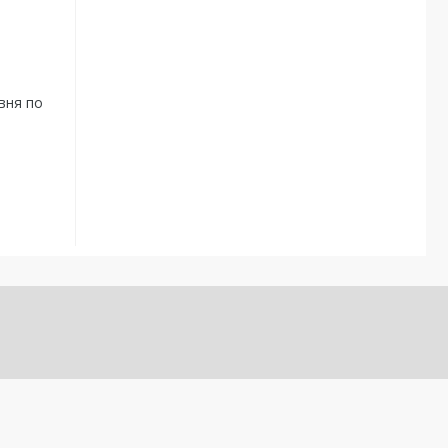
а
вня по