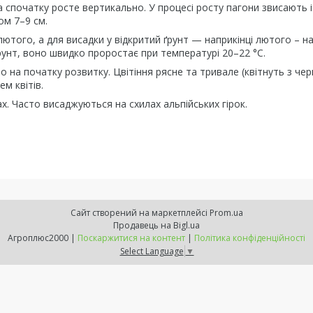
а спочатку росте вертикально. У процесі росту пагони звисають і
ом 7–9 см.
ютого, а для висадки у відкритий ґрунт — наприкінці лютого – н
рунт, воно швидко проростає при температурі 20–22 °С.
на початку розвитку. Цвітіння рясне та тривале (квітнуть з чер
м квітів.
х. Часто висаджуються на схилах альпійських гірок.
Сайт створений на маркетплейсі
Prom.ua
Продавець на Bigl.ua
Агроплюс2000 |
Поскаржитися на контент
|
Політика конфіденційності
Select Language
▼