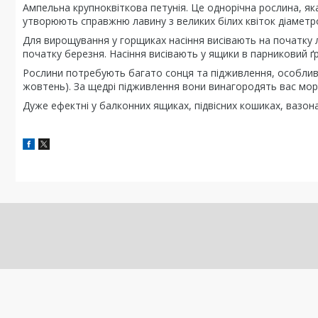
Ампельна крупноквіткова петунія. Це однорічна рослина, як
утворюють справжню лавину з великих білих квіток діаметр
Для вирощування у горщиках насіння висівають на початку л
початку березня. Насіння висівають у ящики в парниковий ґ
Рослини потребують багато сонця та підживлення, особливо 
жовтень). За щедрі підживлення вони винагородять вас море
Дуже ефектні у балконних ящиках, підвісних кошиках, вазона