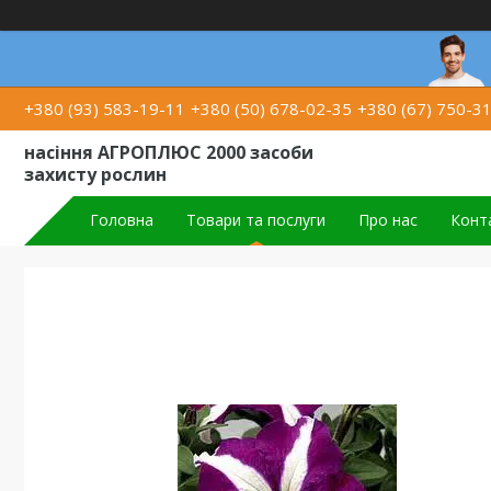
+380 (93) 583-19-11
+380 (50) 678-02-35
+380 (67) 750-3
насіння АГРОПЛЮС 2000 засоби
захисту рослин
Головна
Товари та послуги
Про нас
Конт