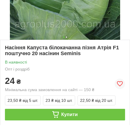
Насіння Капуста білокачанна пізня Атрія F1
поштучно 20 насінин Seminis
В наявності
Опт і роздріб
24
₴
Мінімальна сума замовлення на сайті — 150 ₴
23,50 ₴
від 5 шт.
23 ₴
від 10 шт.
22,50 ₴
від 20 шт.
Купити