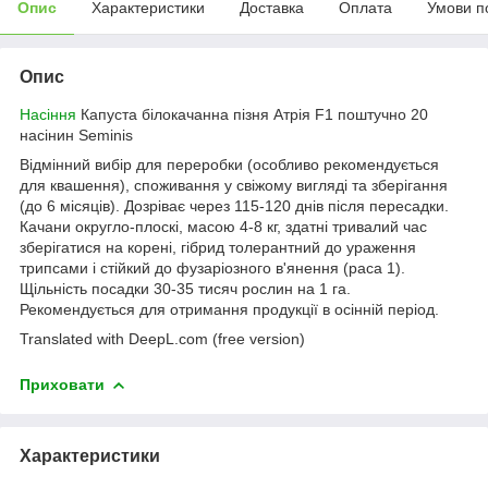
Опис
Характеристики
Доставка
Оплата
Умови п
Опис
Насіння
Капуста білокачанна пізня Атрія F1 поштучно 20
насінин Seminis
Відмінний вибір для переробки (особливо рекомендується
для квашення), споживання у свіжому вигляді та зберігання
(до 6 місяців). Дозріває через 115-120 днів після пересадки.
Качани округло-плоскі, масою 4-8 кг, здатні тривалий час
зберігатися на корені, гібрид толерантний до ураження
трипсами і стійкий до фузаріозного в'янення (раса 1).
Щільність посадки 30-35 тисяч рослин на 1 га.
Рекомендується для отримання продукції в осінній період.
Translated with DeepL.com (free version)
Приховати
Характеристики