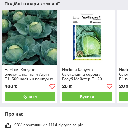
Подібні товари компанії
Насіння Капуста
Насіння Капуста
Насі
білокачанна пізня Атрія
білокачанна середня
біло
F1, 500 насінин поштучно
Глоуб Майстер F1 20
F1 п
Seminis
насінин Takii Seed Агропак
Bejo
400
20
20
₴
₴
Купити
Купити
Про нас
93% позитивних з 1114 відгуків за рік