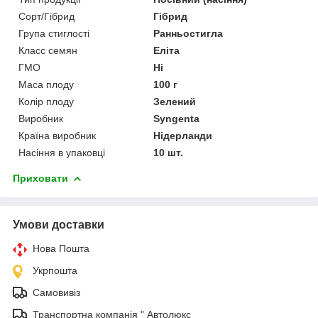
Сорт/Гібрид
Гібрид
Група стиглості
Ранньостигла
Класс семян
Еліта
ГМО
Ні
Маса плоду
100 г
Колір плоду
Зелений
Виробник
Syngenta
Країна виробник
Нідерланди
Насіння в упаковці
10 шт.
Приховати
Умови доставки
Нова Пошта
Укрпошта
Самовивіз
Транспортна компанія " Автолюкс