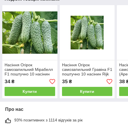
Насіння Огірок
Насіння Огірок
Насі
самозапильний Мірабелл
самозапильний Гравіна F1
само
F1 поштучно 10 насінин
поштучно 10 насінин Rijk
(Аре
Seminis
Zwaan
Non
34
35
38
₴
₴
Купити
Купити
Про нас
93% позитивних з 1114 відгуків за рік