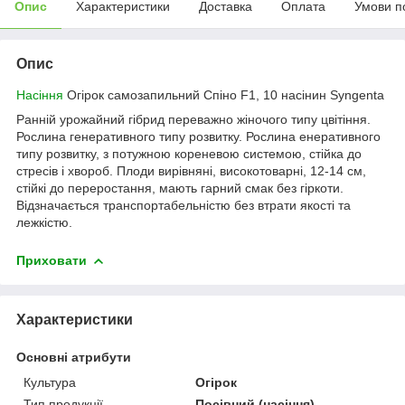
Опис
Характеристики
Доставка
Оплата
Умови п
Опис
Насіння
Огірок самозапильний Спіно F1, 10 насінин Syngenta
Ранній урожайний гібрид переважно жіночого типу цвітіння.
Рослина генеративного типу розвитку. Рослина енеративного
типу розвитку, з потужною кореневою системою, стійка до
стресів і хвороб. Плоди вирівняні, високотоварні, 12-14 см,
стійкі до переростання, мають гарний смак без гіркоти.
Відзначається транспортабельністю без втрати якості та
лежкістю.
Приховати
Характеристики
Основні атрибути
Культура
Огірок
Тип продукції
Посівний (насіння)