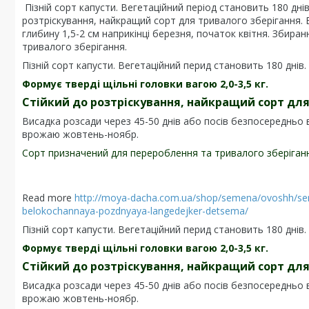
Пізній сорт капусти. Вегетаційний період становить 180 днів.
розтріскування, найкращий сорт для тривалого зберігання. 
глибину 1,5-2 см наприкінці березня, початок квітня. Зби
тривалого зберігання.
Пізній сорт капусти. Вегетаційний перид становить 180 днів.
Формує тверді щільні головки вагою 2,0-3,5 кг.
Стійкий до розтріскування, найкращий сорт для
Висадка розсади через 45-50 днів або посів безпосередньо в
врожаю жовтень-ноябр.
Сорт призначений для перероблення та тривалого зберіган
Read more
http://moya-dacha.com.ua/shop/semena/ovoshh/se
belokochannaya-pozdnyaya-langedejker-detsema/
Пізній сорт капусти. Вегетаційний перид становить 180 днів.
Формує тверді щільні головки вагою 2,0-3,5 кг.
Стійкий до розтріскування, найкращий сорт для
Висадка розсади через 45-50 днів або посів безпосередньо в
врожаю жовтень-ноябр.