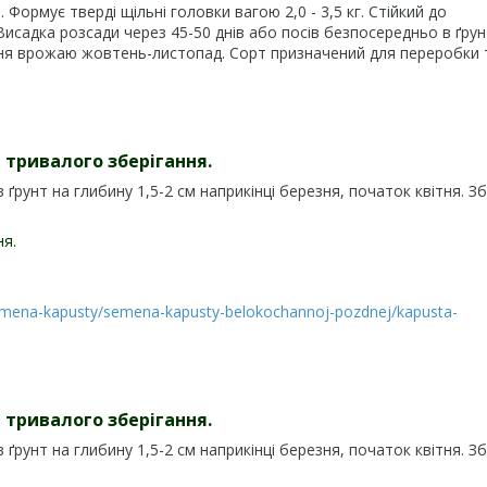
 Формує тверді щільні головки вагою 2,0 - 3,5 кг. Стійкий до
Висадка розсади через 45-50 днів або посів безпосередньо в ґрун
рання врожаю жовтень-листопад. Сорт призначений для переробки 
 тривалого зберігання.
 ґрунт на глибину 1,5-2 см наприкінці березня, початок квітня. З
ня.
mena-kapusty/semena-kapusty-belokochannoj-pozdnej/kapusta-
 тривалого зберігання.
 ґрунт на глибину 1,5-2 см наприкінці березня, початок квітня. З