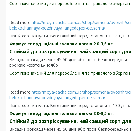
Сорт призначений для перероблення та тривалого зберіган
Read more
http://moya-dacha.com.ua/shop/semena/ovoshh/se
belokochannaya-pozdnyaya-langedejker-detsema/
Пізній сорт капусти. Вегетаційний перид становить 180 днів.
Формує тверді щільні головки вагою 2,0-3,5 кг.
Стійкий до розтріскування, найкращий сорт для
Висадка розсади через 45-50 днів або посів безпосередньо в
врожаю жовтень-ноябр.
Сорт призначений для перероблення та тривалого зберіган
Read more
http://moya-dacha.com.ua/shop/semena/ovoshh/se
belokochannaya-pozdnyaya-langedejker-detsema/
Пізній сорт капусти. Вегетаційний перид становить 180 днів.
Формує тверді щільні головки вагою 2,0-3,5 кг.
Стійкий до розтріскування, найкращий сорт для
Висадка розсади через 45-50 днів або посів безпосередньо в