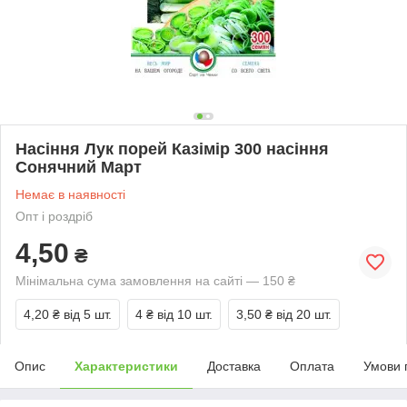
Насіння Лук порей Казімір 300 насіння
Сонячний Март
Немає в наявності
Опт і роздріб
4,50
₴
Мінімальна сума замовлення на сайті — 150 ₴
4,20 ₴
від 5 шт.
4 ₴
від 10 шт.
3,50 ₴
від 20 шт.
Опис
Характеристики
Доставка
Оплата
Умови 