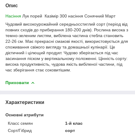
Опис
Насіння
Лук порей Казімір 300 насіння Сонячний Март
Чудовий високоурожайний середньосстиглий сорт (період від
повних сходів до прибирання 180-200 днів). Рослина висока з
темно-зеленим листям, вибілена частина стебла становить
22-26 см. Має прекрасні смакові якості, використовується для
споживання свіжого вигляду та домашньої кулінарії. Це
дієтичний і цілющий продукт. Чудово зберігається під час
засинання піском у вертикальному положенні. Цінність сорту:
висока продуктивність, чудова якість вибіленої частини, під
час зберігання стає соковитішим.
Приховати
Характеристики
Основні атрибути
Класс семян
1-й клас
Сорт/Гібрид
сорт