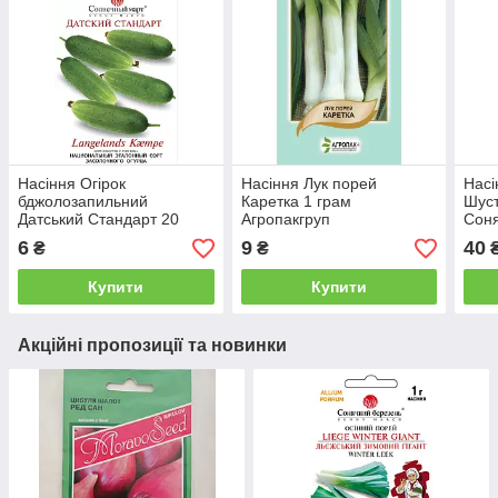
Насіння Огірок
Насіння Лук порей
Насі
бджолозапильний
Каретка 1 грам
Шуст
Датський Стандарт 20
Агропакгруп
Сон
насінин Сонячний Март
6
9
40
₴
₴
Купити
Купити
Акційні пропозиції та новинки