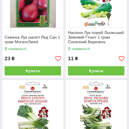
Насіння Лук порей Льєжський
Семена Лук шалот Ред Сан 1
Зимовий Гігант 1 грам
грам MoravoSeed
Сонячний Березень
В наявності
В наявності
23
11
₴
₴
Купити
Купити