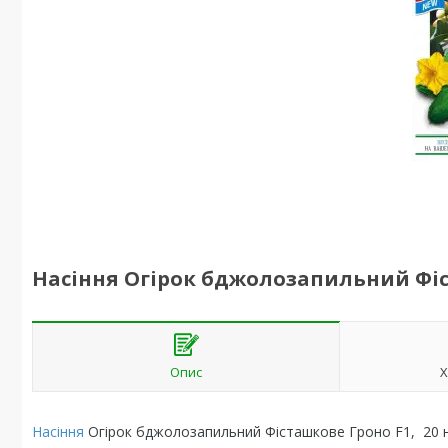
Насіння Огірок бджолозапильний Фіс
Опис
Х
Насіння
Огірок бджолозапильний Фісташкове Гроно F1, 20 