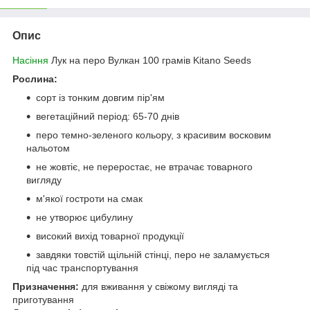
Опис
Насіння
Лук на перо Вулкан 100 грамів Kitano Seeds
Рослина:
сорт із тонким довгим пір'ям
вегетаційний період: 65-70 днів
перо темно-зеленого кольору, з красивим восковим
нальотом
не жовтіє, не переростає, не втрачає товарного
вигляду
м'якої гостроти на смак
не утворює цибулину
високий вихід товарної продукції
завдяки товстій щільній стінці, перо не заламується
під час транспортування
Призначення:
для вживання у свіжому вигляді та
приготування