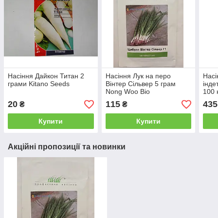
Насіння Дайкон Титан 2
Насіння Лук на перо
Насі
грами Kitano Seeds
Вінтер Сільвер 5 грам
інде
Nong Woo Bio
100 
20
115
435
₴
₴
Купити
Купити
Акційні пропозиції та новинки