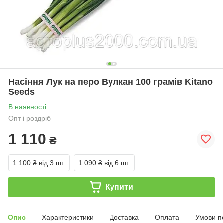
Насіння Лук на перо Вулкан 100 грамів Kitano
Seeds
В наявності
Опт і роздріб
1 110
₴
1 100 ₴
від 3 шт.
1 090 ₴
від 6 шт.
Купити
Опис
Характеристики
Доставка
Оплата
Умови п