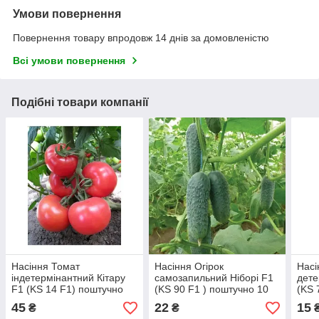
Умови повернення
Повернення товару впродовж 14 днів за домовленістю
Всі умови повернення
Подібні товари компанії
Насіння Томат
Насіння Огірок
Насі
індетермінантний Кітару
самозапильний Ніборі F1
дете
F1 (KS 14 F1) поштучно
(KS 90 F1 ) поштучно 10
(KS 
10 насінин Kitano Seeds
насінин Kitano Seeds
насі
45
22
15
₴
₴