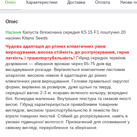
Опис
Характеристики
Доставка
Оплата
Умови п
Опис
Насіння
Капуста білокочана середня KS 15 F1 поштучно 20
насінин Kitano Seeds
Чудова адаптація до різних кліматичних умов
вирощування, висока стійкість до розтріскування, гарна
легкість і транспортубельність!
Гібрид середніх термінів
дозрівання — збирання врожаю через 65-75 днів від
висаджування розсади. Вирізняється компактним листовим
апаратом, високою ніжкою й адаптацією до різних
кліматичних умов вирощування. Головки правильної округлої
форми, вирівняні за розміром, дуже щільні та тверді,
середньої вагою 2-3 кг, яскраво-зеленого кольору, всередині
білі. Кочерідка маленька. Внутрішня текстура та смакові якості
високі. Гібрид характеризується привабливим товарним
виглядом, високою транспортубельністю й лежкістю без
втрати товарних якостей. Стійкий до розтріскування, навіть в
умовах підвищеної вологості. Призначений для споживання у
свіжому вигляді, перероблення та зберігання.