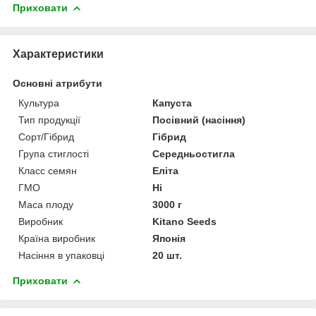
Приховати
Характеристики
Основні атрибути
Культура
Капуста
Тип продукції
Посівний (насіння)
Сорт/Гібрид
Гібрид
Група стиглості
Середньостигла
Класс семян
Еліта
ГМО
Ні
Маса плоду
3000 г
Виробник
Kitano Seeds
Країна виробник
Японія
Насіння в упаковці
20 шт.
Приховати