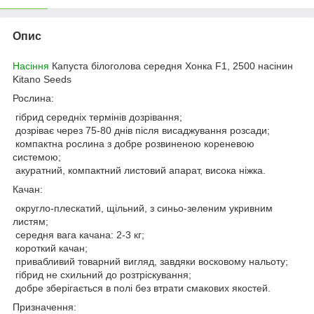
Опис
Насіння
Капуста білоголова середня Хонка F1, 2500 насінин
Kitano Seeds
Рослина:
гібрид середніх термінів дозрівання;
дозріває через 75-80 днів після висаджування розсади;
компактна рослина з добре розвиненою кореневою
системою;
акуратний, компактний листовий апарат, висока ніжка.
Качан:
округло-плескатий, щільний, з синьо-зеленим укривним
листям;
середня вага качана: 2-3 кг;
короткий качан;
привабливий товарний вигляд, завдяки восковому нальоту;
гібрид не схильний до розтріскування;
добре зберігається в полі без втрати смакових якостей.
Призначення: