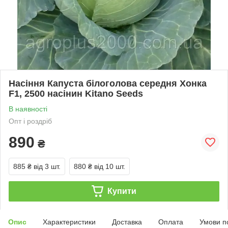
Насіння Капуста білоголова середня Хонка
F1, 2500 насінин Kitano Seeds
В наявності
Опт і роздріб
890
₴
885 ₴
від 3 шт.
880 ₴
від 10 шт.
Купити
Опис
Характеристики
Доставка
Оплата
Умови п