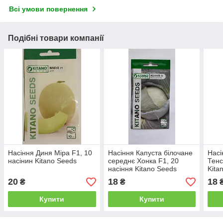
Всі умови повернення
Подібні товари компанії
Насіння Диня Міра F1, 10
Насіння Капуста білочане
Насі
насінин Kitano Seeds
середнє Хонка F1, 20
Тенс
насіння Kitano Seeds
Kita
20
18
18
₴
₴
Купити
Купити