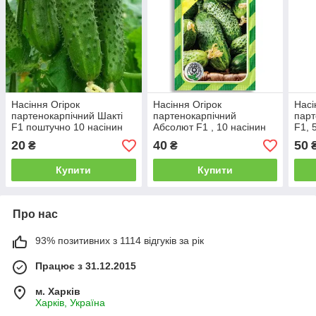
Насіння Огірок
Насіння Огірок
Насі
партенокарпічний Шакті
партенокарпічний
парт
F1 поштучно 10 насінин
Абсолют F1 , 10 насінин
F1, 
Rijk Zwaan
Bejo Zaden Агропак
20
40
50
₴
₴
Купити
Купити
Про нас
93% позитивних з 1114 відгуків за рік
Працює з 31.12.2015
м. Харків
Харків, Україна