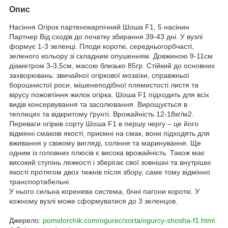
Опис
Насіння Огірок партенокарпічний Шоша F1, 5 насінин
Партнер
Від сходів до початку збирання 39-43 дні. У вузлі
формує 1-3 зеленці. Плоди короткі, середньогорбчасті,
зеленого кольору зі складним опушенням. Довжиною 9-11см
діаметром 3-3,5см, масою близько 85гр. Стійкий до основних
захворювань: звичайної огіркової мозаїки, справжньої
борошнистої роси, мішенеподібної плямистості листя та
вірусу пожовтіння жилок огірка. Шоша F1 підходить для всіх
видів консервування та засолювання. Вирощується в
теплицях та відкритому ґрунті. Врожайність 12-18кг/м2.
Переваги огірків сорту Шоша F1 в першу чергу – це його
відмінні смакові якості, приємні на смак, вони підходять для
вживання у свіжому вигляді, соління та маринування. Ще
одним із головних плюсів є висока врожайність.
Також має
високий ступінь лежкості і зберігає свої зовнішні та внутрішні
якості протягом двох тижнів після збору, саме тому відмінно
транспортабельні.
У нього сильна коренева система, бічні пагони короткі. У
кожному вузлі може сформуватися до 3 зеленцов.
Джерело:
pomidorchik.com/ogurec/sorta/ogurcy-shosha-f1.html