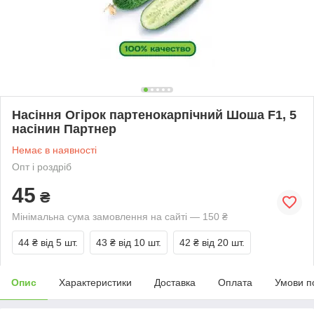
Насіння Огірок партенокарпічний Шоша F1, 5
насінин Партнер
Немає в наявності
Опт і роздріб
45
₴
Мінімальна сума замовлення на сайті — 150 ₴
44 ₴
від 5 шт.
43 ₴
від 10 шт.
42 ₴
від 20 шт.
Опис
Характеристики
Доставка
Оплата
Умови п