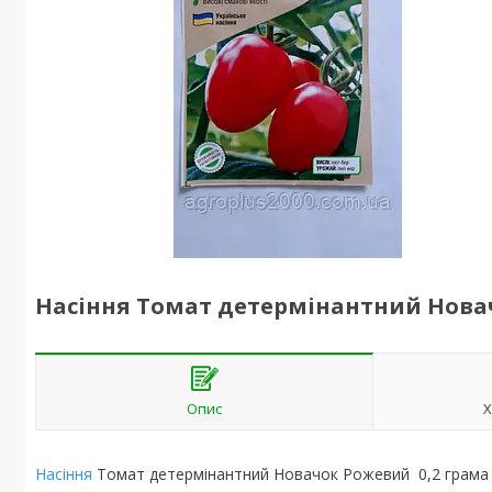
Насіння Томат детермінантний Новач
Опис
Х
Насіння
Томат детермінантний Новачок Рожевий 0,2 грама 