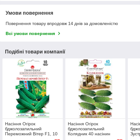
Умови повернення
Повернення товару впродовж 14 днів за домовленістю
Всі умови повернення
Подібні товари компанії
Насіння Огірок
Насіння Огірок
Насі
бджолозапильний
бджолозапильний
бдж
Переможний Вітер F1, 10
Колядник 40 насінин
Зуст
насінин Сонячний
Сонячний Березень
насі