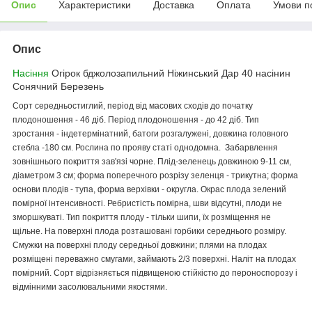
Опис
Характеристики
Доставка
Оплата
Умови п
Опис
Насіння
Огірок бджолозапильний Ніжинський Дар 40 насінин
Сонячний Березень
Сорт середньостиглий, період від масових сходів до початку
плодоношення - 46 діб. Період плодоношення - до 42 діб. Тип
зростання - індетермінатний, батоги розгалужені, довжина головного
стебла -180 см. Рослина по прояву статі однодомна. Забарвлення
зовнішнього покриття зав'язі чорне. Плід-зеленець довжиною 9-11 см,
діаметром 3 см; форма поперечного розрізу зеленця - трикутна; форма
основи плодів - тупа, форма верхівки - округла. Окрас плода зелений
помірної інтенсивності. Ребристість помірна, шви відсутні, плоди не
зморшкуваті. Тип покриття плоду - тільки шипи, їх розміщення не
щільне. На поверхні плода розташовані горбики середнього розміру.
Смужки на поверхні плоду середньої довжини; плями на плодах
розміщені переважно смугами, займають 2/3 поверхні. Наліт на плодах
помірний. Сорт відрізняється підвищеною стійкістю до пероноспорозу і
відмінними засолювальними якостями.