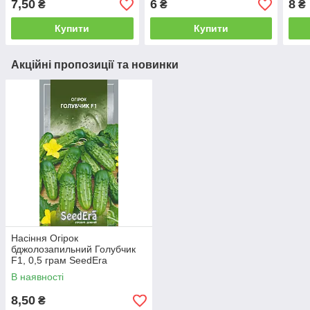
7,50
6
8
₴
₴
₴
Березень
Бер
Купити
Купити
Акційні пропозиції та новинки
Насіння Огірок
бджолозапильний Голубчик
F1, 0,5 грам SeedEra
В наявності
8,50
₴