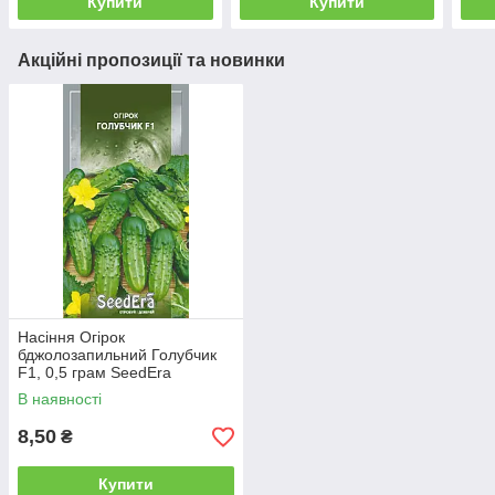
Купити
Купити
Акційні пропозиції та новинки
Насіння Огірок
бджолозапильний Голубчик
F1, 0,5 грам SeedEra
В наявності
8,50
₴
Купити