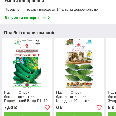
Умови повернення
Повернення товару впродовж 14 днів за домовленістю
Всі умови повернення
Подібні товари компанії
Насіння Огірок
Насіння Огірок
Насі
бджолозапильний
бджолозапильний
бдж
Переможний Вітер F1, 10
Колядник 40 насінин
Зуст
насінин Сонячний
Сонячний Березень
насі
7,50
6
8
₴
₴
₴
Березень
Бер