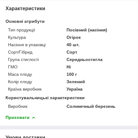
Характеристики
Основні атрибути
Тип продукції
Посівний (насіння)
Культура
Огірок
Насіння в упаковці
40 шт.
Сорт/Гібрид
Сорт
Група стиглості
Середньостигла
ГМО
Ні
Маса плоду
100 г
Колір плоду
Зелений
Країна виробник
Україна
Користувальницькі характеристики
Виробник
Солннечный березень
Приховати
Умови доставки