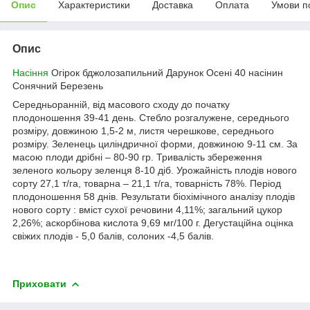
Опис
Характеристики
Доставка
Оплата
Умови п
Опис
Насіння
Огірок бджолозапильний Дарунок Осені 40 насінин
Сонячний Березень
Середньоранній, від масового сходу до початку
плодоношення 39-41 день. Стебло розгалужене, середнього
розміру, довжиною 1,5-2 м, листя черешкове, середнього
розміру. Зеленець циліндричної форми, довжиною 9-11 см. За
масою плоди дрібні – 80-90 гр. Тривалість збереження
зеленого кольору зеленця 8-10 діб. Урожайність плодів нового
сорту 27,1 т/га, товарна – 21,1 т/га, товарність 78%. Період
плодоношення 58 днів. Результати біохімічного аналізу плодів
нового сорту : вміст сухої речовини 4,11%; загальний цукор
2,26%; аскорбінова кислота 9,69 мг/100 г. Дегустаційна оцінка
свіжих плодів - 5,0 балів, солоних -4,5 балів.
Приховати