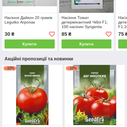
Насіння Дайкон 20 грамів
Насіння Томат
Насі
Legutko Агропак
детермінантний Чіблі F1,
дете
100 насінин Syngenta
F1,1
Агропак
Агр
30
85
75
₴
₴
Купити
Купити
Акційні пропозиції та новинки
–10%
–10%