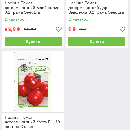
Насіння Томат
Насіння Томат
детермінантний Білий налив
детермінантний Дар
0,2 грама SeedEra
Заволжжя 0,2 грама SeedEra
В наявності
В наявності
9
9
від
₴
₴
від 10 ₴
10 ₴
Купити
Купити
Насіння Томат
детермінантний Каста F1, 10
насіння Clause