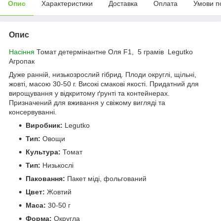
Опис
Характеристики
Доставка
Оплата
Умови п
Опис
Насіння
Томат детермінантне Оля F1, 5 грамів Legutko
Агропак
Дуже ранній, низькозрослий гібрид. Плоди округлі, щільні,
жовті, масою 30-50 г. Високі смакові якості. Придатний для
вирощування у відкритому ґрунті та контейнерах.
Призначений для вживання у свіжому вигляді та
консервуванні.
Виробник:
Legutko
Тип:
Овощи
Культура:
Томат
Тип:
Низькослі
Паковання:
Пакет міді, фольгований
Цвет:
Жовтий
Маса:
30-50 г
Форма:
Округла