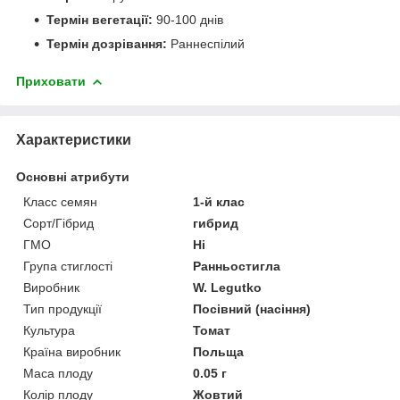
Термін вегетації:
90-100 днів
Термін дозрівання:
Раннеспілий
Приховати
Характеристики
Основні атрибути
Класс семян
1-й клас
Сорт/Гібрид
гибрид
ГМО
Ні
Група стиглості
Ранньостигла
Виробник
W. Legutko
Тип продукції
Посівний (насіння)
Культура
Томат
Країна виробник
Польща
Маса плоду
0.05 г
Колір плоду
Жовтий