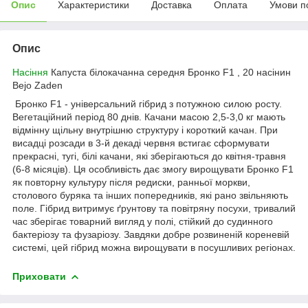
Опис
Характеристики
Доставка
Оплата
Умови п
Опис
Насіння
Капуста білокачанна середня Бронко F1 , 20 насінин
Bejo Zaden
Бронко F1 - універсальний гібрид з потужною силою росту.
Вегетаційний період 80 днів. Качани масою 2,5-3,0 кг мають
відмінну щільну внутрішню структуру і короткий качан. При
висадці розсади в 3-й декаді червня встигає сформувати
прекрасні, тугі, білі качани, які зберігаються до квітня-травня
(6-8 місяців). Ця особливість дає змогу вирощувати Бронко F1
як повторну культуру після редиски, ранньої моркви,
столового буряка та інших попередників, які рано звільняють
поле. Гібрид витримує ґрунтову та повітряну посухи, тривалий
час зберігає товарний вигляд у полі, стійкий до судинного
бактеріозу та фузаріозу. Завдяки добре розвиненій кореневій
системі, цей гібрид можна вирощувати в посушливих регіонах.
Приховати