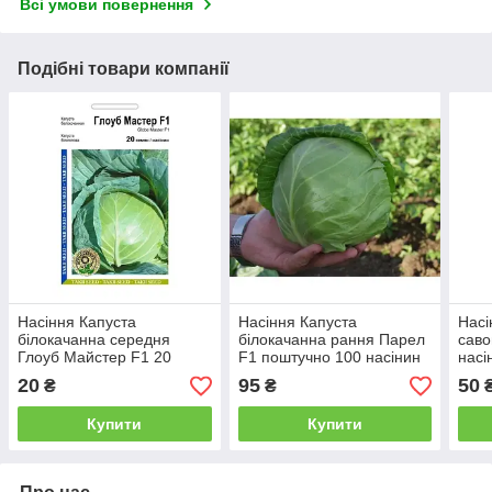
Всі умови повернення
Подібні товари компанії
Насіння Капуста
Насіння Капуста
Насі
білокачанна середня
білокачанна рання Парел
саво
Глоуб Майстер F1 20
F1 поштучно 100 насінин
насі
насінин Takii Seed Агропак
Bejo Zaden
20
95
50
₴
₴
Купити
Купити