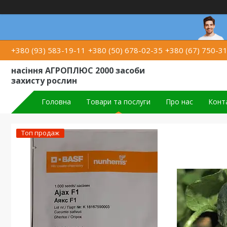
+380 (93) 583-19-11
+380 (50) 678-02-35
+380 (67) 750-3
насіння АГРОПЛЮС 2000 засоби
захисту рослин
Головна
Товари та послуги
Про нас
Конт
Топ продаж