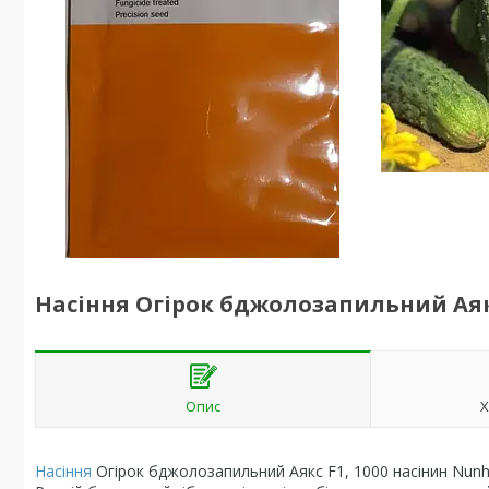
Насіння Огірок бджолозапильний Аякс
Опис
Х
Насіння
Огірок бджолозапильний Аякс F1, 1000 насінин Nun