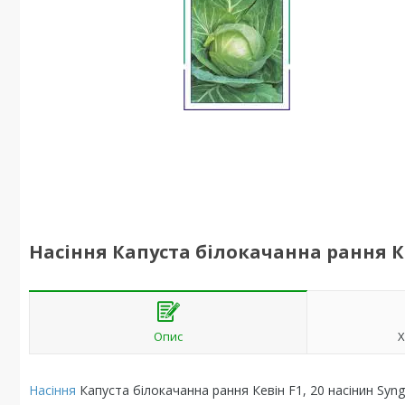
Насіння Капуста білокачанна рання Ке
Опис
Х
Насіння
Капуста білокачанна рання Кевін F1, 20 насінин Syn